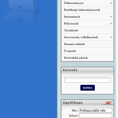
Önkormányzat
Kisebbségi önkormányzatok
Intézmények
Pályázatok
Társulások
Szervezetek, vállalkozások
Hasznos oldalak
Üvegzseb
Közérdekű adatok
Keresés
Ügyfélkapu
Név:
Jelszó: