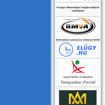
Országos Meteorológiai Szolgálat időjárási
veszélyjelzése
Kedvezményes kamatozású vállalkozói hitelek