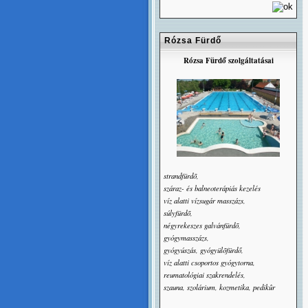
Rózsa Fürdő
Rózsa Fürdő szolgáltatásai
strandfürdõ,
száraz- és balneoterápiás kezelés
víz alatti vízsugár masszázs,
súlyfürdõ,
négyrekeszes galvánfürdõ,
gyógymasszázs,
gyógyúszás, gyógyülõfürdő,
víz alatti csoportos gyógytorna,
reumatológiai szakrendelés,
szauna, szolárium, kozmetika, pedikûr