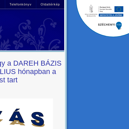
!
Telefonkönyv
Oldaltérkép
hogy a DAREH BÁZIS
JÚLIUS hónapban a
t tart