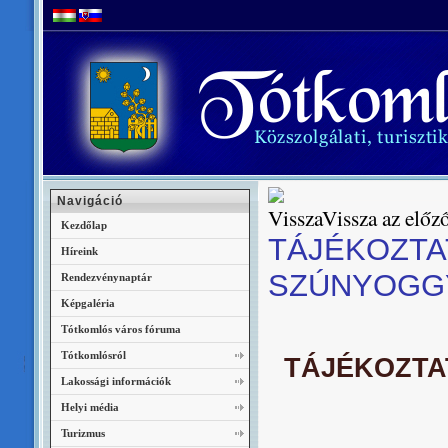
Navigáció
Vissza az előző
Kezdőlap
TÁJÉKOZTA
Híreink
SZÚNYOGG
Rendezvénynaptár
Képgaléria
Tótkomlós város fóruma
Tótkomlósról
TÁJÉKOZTA
Lakossági információk
Helyi média
Turizmus