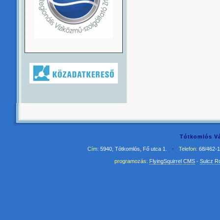
Tótkomlós Vá
Cím:
5940, Tótkomlós, Fő utca 1.
•
Telefon:
68/462-
programozás:
FlyingSquirrel CMS
-
Sulcz R