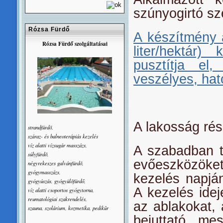
szúnyogirtó sz
Rózsa Fürdő
A készítmény a
Rózsa Fürdő szolgáltatásai
liter/hektár)
pusztítja el
veszélyes, hat
A lakosság rés
strandfürdõ,
száraz- és balneoterápiás kezelés
víz alatti vízsugár masszázs,
A szabadban tá
súlyfürdõ,
evőeszközöke
négyrekeszes galvánfürdõ,
gyógymasszázs,
kezelés napján
gyógyúszás, gyógyülõfürdő,
A kezelés idej
víz alatti csoportos gyógytorna,
reumatológiai szakrendelés,
az ablakokat, 
szauna, szolárium, kozmetika, pedikûr
bejuttató mes