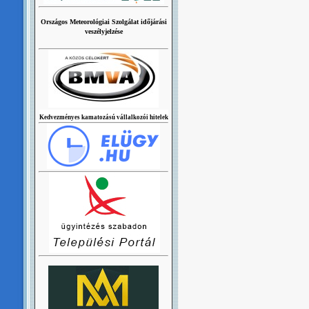
Országos Meteorológiai Szolgálat időjárási
veszélyjelzése
Kedvezményes kamatozású vállalkozói hitelek