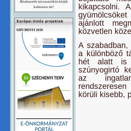
Részletesebb információkért kérjük
kikapcsolni. 
kattinstson ide!
gyümölcsöket
ajánlott meg
Európai Uniós projektek
közvetlen köz
SZÉCHENYI 2020
A szabadban, f
a különböző t
hét alatt is
szúnyogirtó k
az ingatla
rendszeresen 
körüli kisebb,