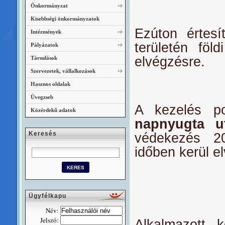
Önkormányzat
Kisebbségi önkormányzatok
Ezúton értesí
Intézmények
területén föl
Pályázatok
elvégzésre.
Társulások
Szervezetek, vállalkozások
Hasznos oldalak
Üvegzseb
A kezelés po
Közérdekű adatok
napnyugta u
Keresés
védekezés 20
időben kerül e
Ügyfélkapu
Név:
Jelszó:
Alkalmazott 