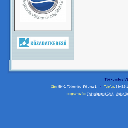
Tótkomlós Vá
Cím:
5940, Tótkomlós, Fő utca 1.
•
Telefon:
68/462-
programozás:
FlyingSquirrel CMS
-
Sulcz R