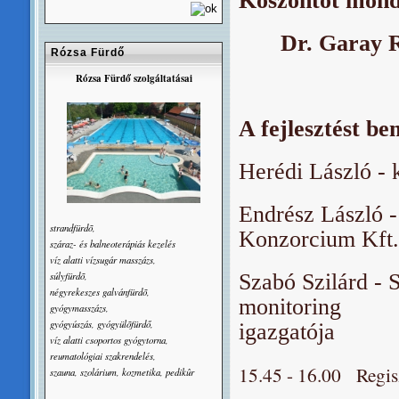
Köszöntőt mond
Dr. Garay R
Rózsa Fürdő
Rózsa Fürdő szolgáltatásai
A fejlesztést b
Herédi László - 
Endrész László
strandfürdõ,
Konzorcium Kft.
száraz- és balneoterápiás kezelés
víz alatti vízsugár masszázs,
súlyfürdõ,
Szabó Szilárd - 
négyrekeszes galvánfürdõ,
monitoring
gyógymasszázs,
gyógyúszás, gyógyülõfürdő,
igazgatója
víz alatti csoportos gyógytorna,
reumatológiai szakrendelés,
15.45 - 16.00 Regisz
szauna, szolárium, kozmetika, pedikûr