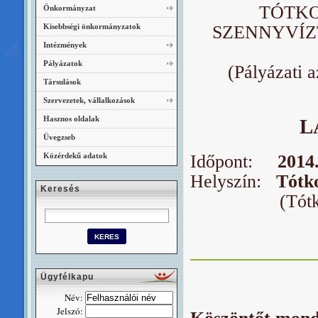
TÓTKO
Önkormányzat
Kisebbségi önkormányzatok
SZENNYVÍZ
Intézmények
Pályázatok
(Pályázati 
Társulások
Szervezetek, vállalkozások
Hasznos oldalak
L
Üvegzseb
Közérdekű adatok
Időpont:
2014
Helyszín:
Tótk
Keresés
(Tótkomlós
Ügyfélkapu
Név:
Jelszó: