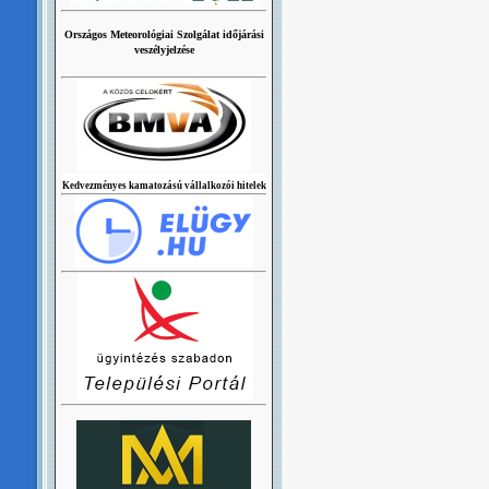
Országos Meteorológiai Szolgálat időjárási
veszélyjelzése
Kedvezményes kamatozású vállalkozói hitelek