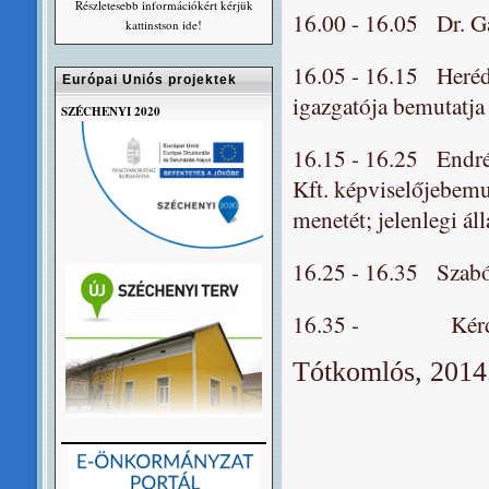
Részletesebb információkért kérjük
16.00 - 16.05 Dr. Ga
kattinstson ide!
16.05 - 16.15 Herédi 
Európai Uniós projektek
igazgatója bemutatja 
SZÉCHENYI 2020
16.15 - 16.25 Endr
Kft. képviselőjebemut
menetét; jelenlegi áll
16.25 - 16.35 Szabó 
16.35 - Kérdése
Tótkomlós, 2014.
dr.