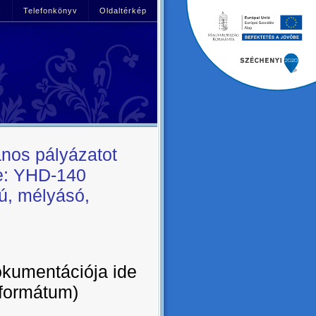
!
Telefonkönyv
Oldaltérkép
nos pályázatot
re: YHD-140
ú, mélyásó,
kumentációja ide
 formátum)