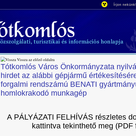
Írjon nekünk
Vissza az előző oldalra
Tótkomlós Város Önkormányzata nyilvá
hirdet az alábbi gépjármű értékesítésé
forgalmi rendszámú BENATI gyártmány
homlokrakodó munkagép
A PÁLYÁZATI FELHÍVÁS részletes do
kattintva tekinthető meg (PDF