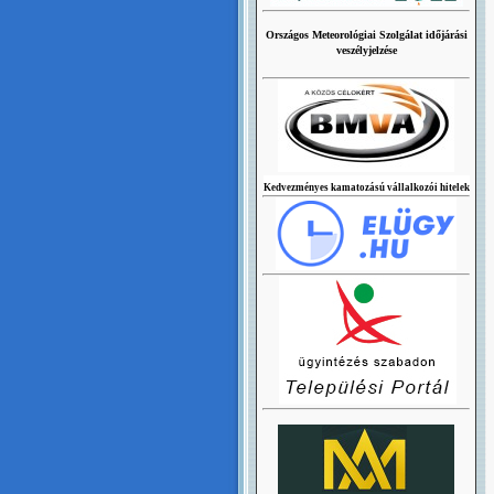
Országos Meteorológiai Szolgálat időjárási
veszélyjelzése
Kedvezményes kamatozású vállalkozói hitelek