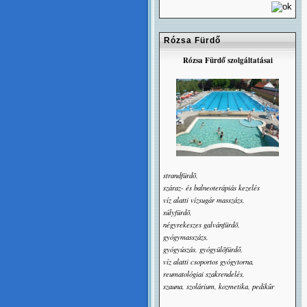
Rózsa Fürdő
Rózsa Fürdő szolgáltatásai
strandfürdõ,
száraz- és balneoterápiás kezelés
víz alatti vízsugár masszázs,
súlyfürdõ,
négyrekeszes galvánfürdõ,
gyógymasszázs,
gyógyúszás, gyógyülõfürdő,
víz alatti csoportos gyógytorna,
reumatológiai szakrendelés,
szauna, szolárium, kozmetika, pedikûr