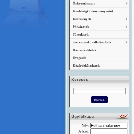
Önkormányzat
Kisebbségi önkormányzatok
Intézmények
Pályázatok
Társulások
Szervezetek, vállalkozások
Hasznos oldalak
Üvegzseb
Közérdekű adatok
Keresés
Ügyfélkapu
Név:
Jelszó: