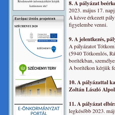
8. A pályázat beérk
Részletesebb információkért kérjük
kattinstson ide!
2023. május 17. napj
A késve érkezett pál
Európai Uniós projektek
figyelembe venni.
SZÉCHENYI 2020
9. A jelentkezés, pá
A pályázatot Tótkom
(5940 Tótkomlós, Rákó
borítékban, személye
A borítékon kérjük f
10. A pályázattal k
Zoltán László Alpo
11. A pályázat elbí
legkésőbb 2023. máju