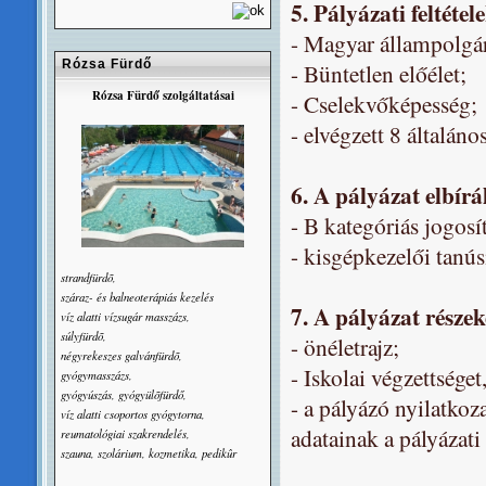
5. Pályázati feltétel
- Magyar állampolgá
Rózsa Fürdő
- Büntetlen előélet;
Rózsa Fürdő szolgáltatásai
- Cselekvőképesség;
- elvégzett 8 általáno
6. A pályázat elbírá
- B kategóriás jogosí
- kisgépkezelői tanús
strandfürdõ,
száraz- és balneoterápiás kezelés
7. A pályázat része
víz alatti vízsugár masszázs,
súlyfürdõ,
- önéletrajz;
négyrekeszes galvánfürdõ,
- Iskolai végzettsége
gyógymasszázs,
gyógyúszás, gyógyülõfürdő,
- a pályázó nyilatkoz
víz alatti csoportos gyógytorna,
adatainak a pályázati
reumatológiai szakrendelés,
szauna, szolárium, kozmetika, pedikûr