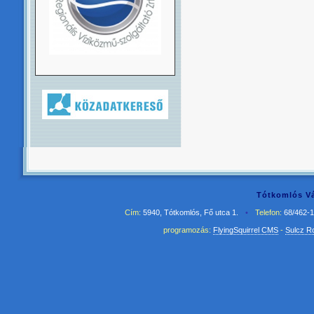
Tótkomlós Vá
Cím:
5940, Tótkomlós, Fő utca 1.
•
Telefon:
68/462-
programozás:
FlyingSquirrel CMS
-
Sulcz R