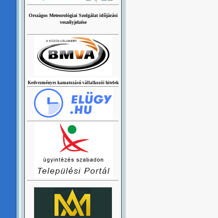
Országos Meteorológiai Szolgálat időjárási
veszélyjelzése
Kedvezményes kamatozású vállalkozói hitelek