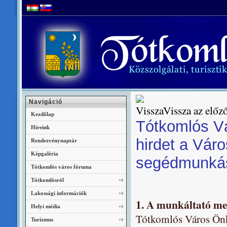
Navigáció
Vissza az előző
Kezdőlap
Tótkomlós V
Híreink
hirdet a Vár
Rendezvénynaptár
Képgaléria
segédmunkás
Tótkomlós város fóruma
Tótkomlósról
Lakossági információk
1. A munkáltató meg
Helyi média
Tótkomlós Város Ön
Turizmus