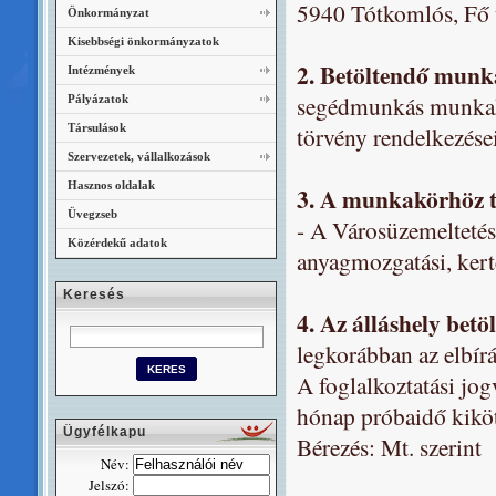
5940 Tótkomlós, Fő 
Önkormányzat
Kisebbségi önkormányzatok
2. Betöltendő munk
Intézmények
segédmunkás munkakö
Pályázatok
Társulások
törvény rendelkezései
Szervezetek, vállalkozások
Hasznos oldalak
3. A munkakörhöz ta
Üvegzseb
- A Városüzemeltetés 
Közérdekű adatok
anyagmozgatási, kerté
Keresés
4. Az álláshely betö
legkorábban az elbírá
A foglalkoztatási jo
hónap próbaidő kiköt
Ügyfélkapu
Bérezés: Mt. szerint
Név:
Jelszó: