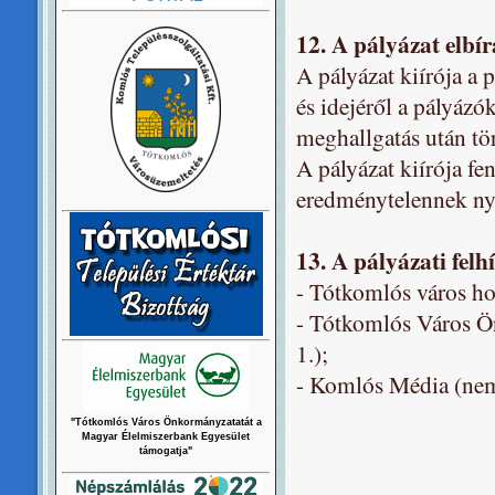
12. A pályázat elbí
A pályázat kiírója a
és idejéről a pályázók
meghallgatás után tö
A pályázat kiírója fe
eredménytelennek nyi
13. A pályázati felh
- Tótkomlós város h
- Tótkomlós Város Ö
1.);
- Komlós Média (nem 
"Tótkomlós Város Önkormányzatatát a
Magyar Élelmiszerbank Egyesület
támogatja"