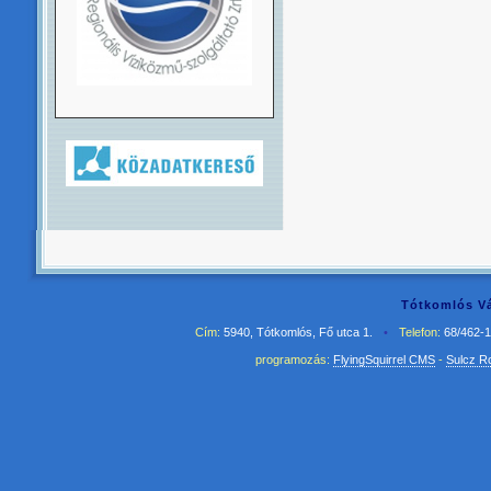
Tótkomlós Vá
Cím:
5940, Tótkomlós, Fő utca 1.
•
Telefon:
68/462-
programozás:
FlyingSquirrel CMS
-
Sulcz R