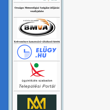
Országos Meteorológiai Szolgálat időjárási
veszélyjelzése
Kedvezményes kamatozású vállalkozói hitelek