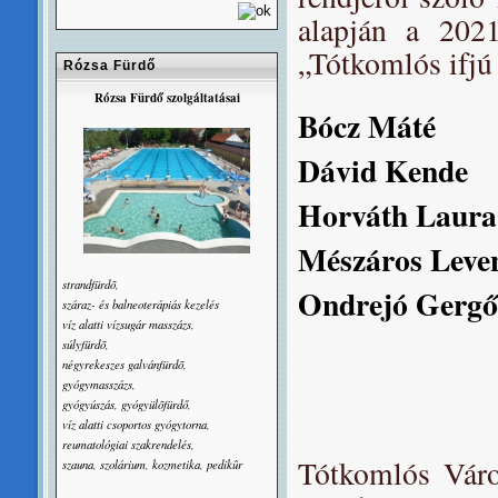
alapján a 2021
„Tótkomlós ifjú 
Rózsa Fürdő
Rózsa Fürdő szolgáltatásai
Bócz Máté
Dávid Kende
Horváth Laura
Mészáros Leve
strandfürdõ,
Ondrejó Gergő
száraz- és balneoterápiás kezelés
víz alatti vízsugár masszázs,
súlyfürdõ,
négyrekeszes galvánfürdõ,
gyógymasszázs,
gyógyúszás, gyógyülõfürdő,
víz alatti csoportos gyógytorna,
reumatológiai szakrendelés,
Tótkomlós Váro
szauna, szolárium, kozmetika, pedikûr