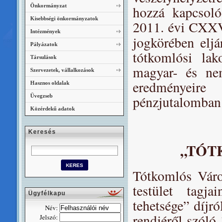
Önkormányzat
hozzá kapcsoló
Kisebbségi önkormányzatok
2011. évi CXXVI
Intézmények
jogkörében elj
Pályázatok
tótkomlósi lak
Társulások
magyar- és nem
Szervezetek, vállalkozások
eredményeire
Hasznos oldalak
Üvegzseb
pénzjutalomban 
Közérdekű adatok
Keresés
„TÓT
Tótkomlós Váro
testület tagj
Ügyfélkapu
tehetsége” díj
Név:
rendjéről szóló
Jelszó: