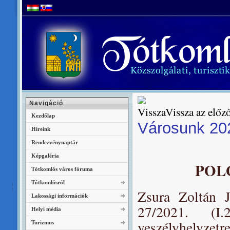
Navigáció
Vissza az előző
Kezdőlap
Városunk 2021
Híreink
Rendezvénynaptár
Képgaléria
POL
Tótkomlós város fóruma
Tótkomlósról
Zsura Zoltán 
Lakossági információk
27/2021. (I.
Helyi média
veszélyhelyzetr
Turizmus