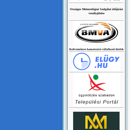
Országos Meteorológiai Szolgálat időjárási
veszélyjelzése
Kedvezményes kamatozású vállalkozói hitelek