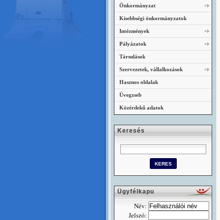
Önkormányzat
Kisebbségi önkormányzatok
Intézmények
Pályázatok
Társulások
Szervezetek, vállalkozások
Hasznos oldalak
Üvegzseb
Közérdekű adatok
Keresés
Ügyfélkapu
Név:
Jelszó: