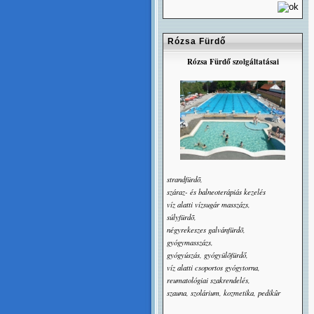
Rózsa Fürdő
Rózsa Fürdő szolgáltatásai
strandfürdõ,
száraz- és balneoterápiás kezelés
víz alatti vízsugár masszázs,
súlyfürdõ,
négyrekeszes galvánfürdõ,
gyógymasszázs,
gyógyúszás, gyógyülõfürdő,
víz alatti csoportos gyógytorna,
reumatológiai szakrendelés,
szauna, szolárium, kozmetika, pedikûr