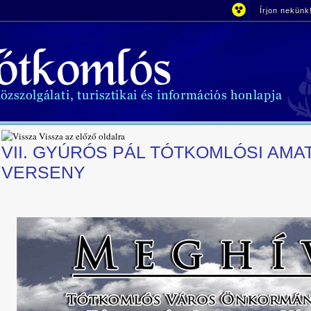
Írjon nekünk
Vissza az előző oldalra
VII. GYÚRÓS PÁL TÓTKOMLÓSI AM
VERSENY