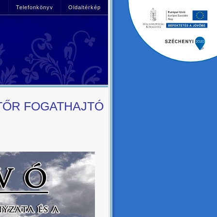
!
Telefonkönyv
Oldaltérkép
ATŐR FOGATHAJTÓ