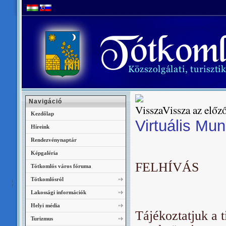
Navigáció
Vissza az előző
Kezdőlap
Virtuális Mun
Híreink
Rendezvénynaptár
Képgaléria
FELHÍVÁS
Tótkomlós város fóruma
Tótkomlósról
Lakossági információk
Helyi média
Tájékoztatjuk a 
Turizmus