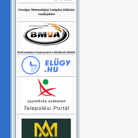
Országos Meteorológiai Szolgálat időjárási
veszélyjelzése
Kedvezményes kamatozású vállalkozói hitelek