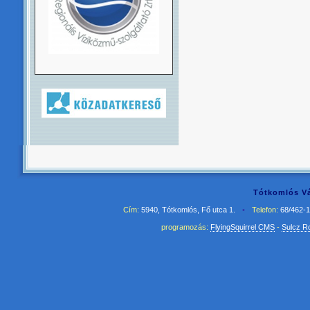
Tótkomlós Vá
Cím:
5940, Tótkomlós, Fő utca 1.
•
Telefon:
68/462-
programozás:
FlyingSquirrel CMS
-
Sulcz R