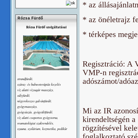
* az állásajánlat
* az önéletrajz f
Rózsa Fürdő
Rózsa Fürdő szolgáltatásai
* térképes megjel
Regisztráció: A 
VMP-n regisztrác
strandfürdõ,
adószámot/adóazo
száraz- és balneoterápiás kezelés
víz alatti vízsugár masszázs,
súlyfürdõ,
négyrekeszes galvánfürdõ,
gyógymasszázs,
Mi az IR azonosí
gyógyúszás, gyógyülõfürdő,
kirendeltségén a
víz alatti csoportos gyógytorna,
reumatológiai szakrendelés,
rögzítésével kel
szauna, szolárium, kozmetika, pedikûr
foglalkoztató sz