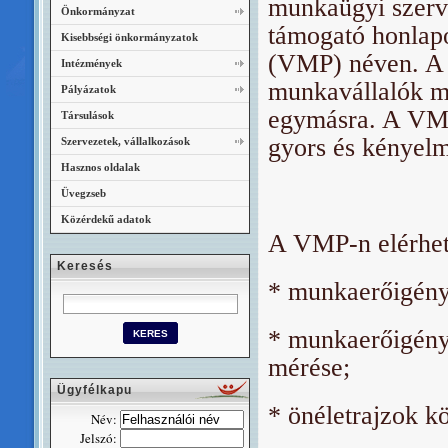
munkaügyi szervez
Önkormányzat
támogató honlapot
Kisebbségi önkormányzatok
(VMP) néven. A p
Intézmények
munkavállalók m
Pályázatok
egymásra. A VMP 
Társulások
gyors és kényelm
Szervezetek, vállalkozások
Hasznos oldalak
Üvegzseb
Közérdekű adatok
A VMP-n elérhető
Keresés
* munkaerőigény 
* munkaerőigény
mérése;
Ügyfélkapu
* önéletrajzok kö
Név:
Jelszó: