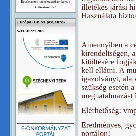
Részletesebb információkért kérjük
illetékes járási 
kattinstson ide!
Használata bizto
Európai Uniós projektek
SZÉCHENYI 2020
Amennyiben a cé
kirendeltségen, a
kitöltésére fogj
kell ellátni. A 
igazolványt, alap
szükség esetén a
meghatalmazást i
Elérhetőség: vm
Eredményes, gyor
portálon!