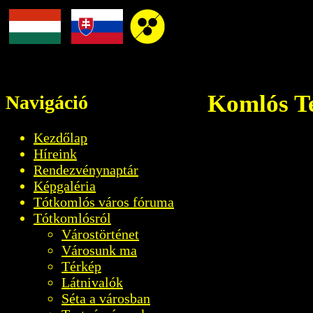
Komlós Te
Navigáció
Kezdőlap
Híreink
Rendezvénynaptár
Képgaléria
Tótkomlós város fóruma
Tótkomlósról
Várostörténet
Városunk ma
Térkép
Látnivalók
Séta a városban