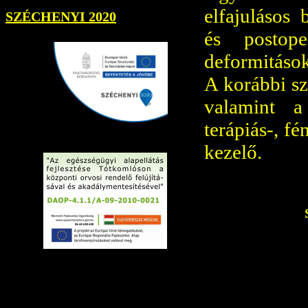
elfajulásos
SZÉCHENYI 2020
és postope
deformitások
A korábbi sz
valamint a
terápiás-, f
kezelő.