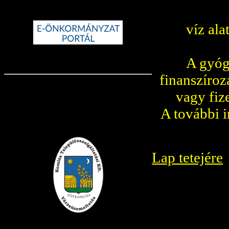
víz ala
A gyógy
finanszíroz
vagy fiz
A további i
Lap tetejére