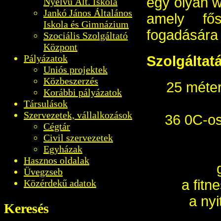
egy olyan w
Nyelvű Ált. Iskola
Jankó János Általános
amely fő
Iskola és Gimnázium
fogadására
Szociális Szolgáltató
Központ
Pályázatok
Szolgáltat
Uniós projektek
Közbeszerzés
25 méter
Korábbi pályázatok
Társulások
Szervezetek, vállalkozások
36 0C-os
Cégtár
Civil szervezetek
Egyházak
Hasznos oldalak
Üvegzseb
a fitn
Közérdekű adatok
a ny
Keresés