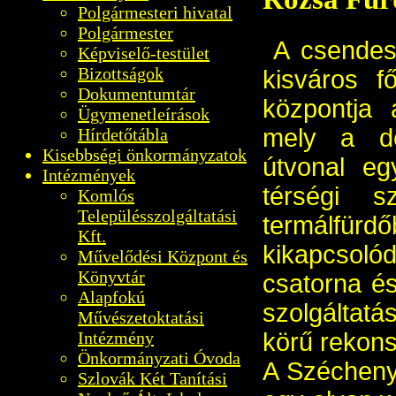
Polgármesteri hivatal
Polgármester
A csendes,
Képviselő-testület
Bizottságok
kisváros f
Dokumentumtár
központja 
Ügymenetleírások
mely a dél
Hírdetőtábla
Kisebbségi önkormányzatok
útvonal eg
Intézmények
térségi sz
Komlós
Településszolgáltatási
termálfür
Kft.
kikapcsolód
Művelődési Központ és
Könyvtár
csatorna és
Alapfokú
szolgáltatá
Művészetoktatási
körű rekons
Intézmény
Önkormányzati Óvoda
A Szécheny
Szlovák Két Tanítási