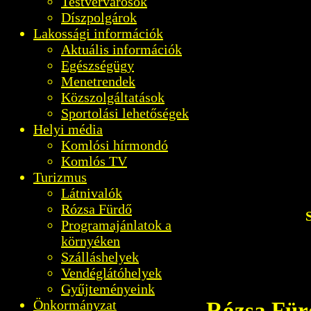
Testvérvárosok
Díszpolgárok
Lakossági információk
Aktuális információk
Egészségügy
Menetrendek
Közszolgáltatások
Sportolási lehetőségek
Helyi média
Komlósi hírmondó
Komlós TV
Turizmus
Látnivalók
Rózsa Fürdő
Programajánlatok a
környéken
Szálláshelyek
Vendéglátóhelyek
Gyűjteményeink
Önkormányzat
Rózsa Für