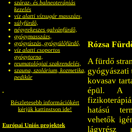
száraz- és balneoterápiás
kezelés
víz alatti vízsugár masszázs,
súlyfürdõ,
négyrekeszes galvánfürdõ,
gyógymasszázs,
Rózsa Fürd
gyógyúszás, gyógyülõfürdő,
víz alatti csoportos
gyógytorna,
A fürdő stra
reumatológiai szakrendelés,
gyógyászati 
szauna, szolárium, kozmetika,
pedikûr
kovasav tart
épül. A r
fizikoteráp
Részletesebb információkért
hatású ter
kérjük kattinstson ide!
vehetők igén
Európai Uniós projektek
lágyrész r