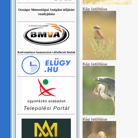
Kép letöltése
Országos Meteorológiai Szolgálat időjárási
veszélyjelzése
Kedvezményes kamatozású vállalkozói hitelek
Kép letöltése
Kép letöltése