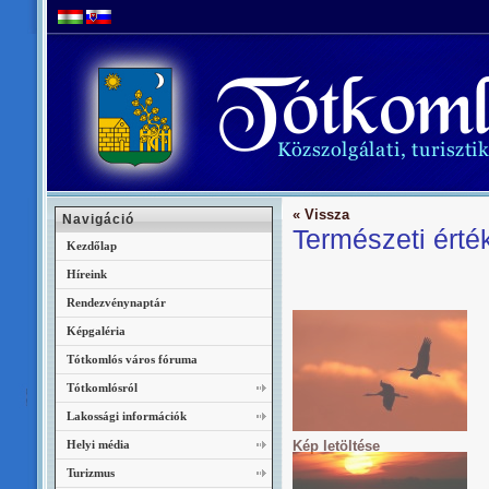
« Vissza
Navigáció
Természeti érté
Kezdőlap
Híreink
Rendezvénynaptár
Képgaléria
Tótkomlós város fóruma
Tótkomlósról
Lakossági információk
Helyi média
Kép letöltése
Turizmus