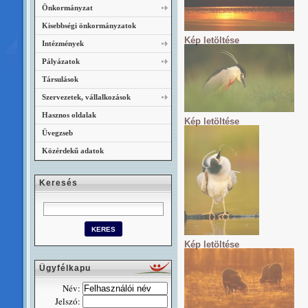
Önkormányzat
Kisebbségi önkormányzatok
Kép letöltése
Intézmények
Pályázatok
Társulások
Szervezetek, vállalkozások
Hasznos oldalak
Kép letöltése
Üvegzseb
Közérdekű adatok
Keresés
Kép letöltése
Ügyfélkapu
Név:
Jelszó: