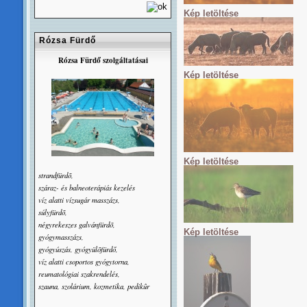
Kép letöltése
Rózsa Fürdő
Rózsa Fürdő szolgáltatásai
Kép letöltése
Kép letöltése
strandfürdõ,
száraz- és balneoterápiás kezelés
víz alatti vízsugár masszázs,
súlyfürdõ,
négyrekeszes galvánfürdõ,
Kép letöltése
gyógymasszázs,
gyógyúszás, gyógyülõfürdő,
víz alatti csoportos gyógytorna,
reumatológiai szakrendelés,
szauna, szolárium, kozmetika, pedikûr