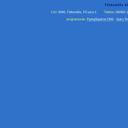
Tótkomlós Vá
Cím:
5940, Tótkomlós, Fő utca 1.
•
Telefon:
68/462-
programozás:
FlyingSquirrel CMS
-
Sulcz R