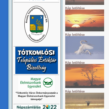
Kép letöltése
Kép letöltése
Kép letöltése
Kép letöltése
"Tótkomlós Város Önkormányzatatát a
Magyar Élelmiszerbank Egyesület
támogatja"