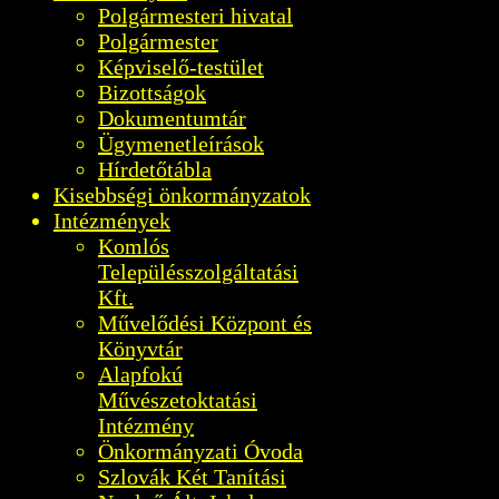
Polgármesteri hivatal
Polgármester
Képviselő-testület
Bizottságok
Dokumentumtár
Ügymenetleírások
Hírdetőtábla
Kisebbségi önkormányzatok
Intézmények
Komlós
Településszolgáltatási
Kft.
Művelődési Központ és
Könyvtár
Alapfokú
Művészetoktatási
Intézmény
Önkormányzati Óvoda
Szlovák Két Tanítási