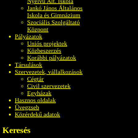
Nyelvű Ált. Iskola
Jankó János Általános
Iskola és Gimnázium
Szociális Szolgáltató
Központ
Pályázatok
Uniós projektek
Közbeszerzés
Korábbi pályázatok
Társulások
Szervezetek, vállalkozások
Cégtár
Civil szervezetek
Egyházak
Hasznos oldalak
Üvegzseb
Közérdekű adatok
Keresés