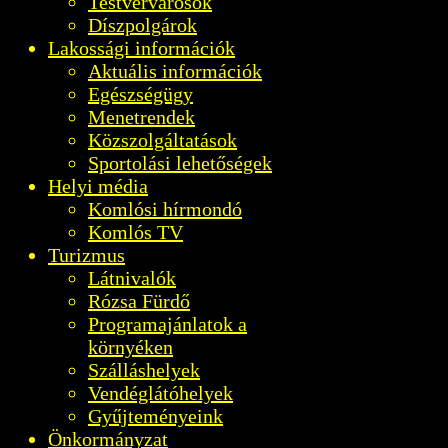
Testvérvárosok
Díszpolgárok
Lakossági információk
Aktuális információk
Egészségügy
Menetrendek
Közszolgáltatások
Sportolási lehetőségek
Helyi média
Komlósi hírmondó
Komlós TV
Turizmus
Látnivalók
Rózsa Fürdő
Programajánlatok a
környéken
Szálláshelyek
Vendéglátóhelyek
Gyűjteményeink
Önkormányzat