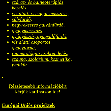
száraz- és balneoterápiás
kezelés
víz alatti vízsugár masszázs,
súlyfürdõ,
négyrekeszes galvánfürdõ,
gyógymasszázs,
gyógyúszás, gyógyülõfürdő,
víz alatti csoportos
gyógytorna,
reumatológiai szakrendelés,
szauna, szolárium, kozmetika,
pedikûr
Részletesebb információkért
kérjük kattinstson ide!
Európai Uniós projektek