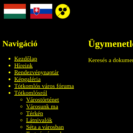
Ügymenetl
Navigáció
Kezdőlap
Keresés a dokume
Híreink
Rendezvénynaptár
Képgaléria
Tótkomlós város fóruma
Tótkomlósról
Várostörténet
Városunk ma
Térkép
Látnivalók
Séta a városban