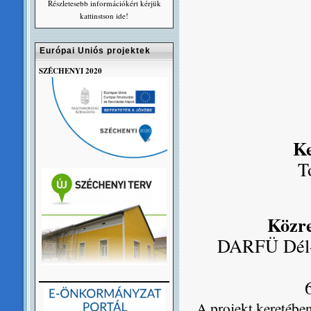
Részletesebb információkért kérjük
kattinstson ide!
Európai Uniós projektek
SZÉCHENYI 2020
Ke
T
Közr
DARFÜ Dél-a
A projekt keretében