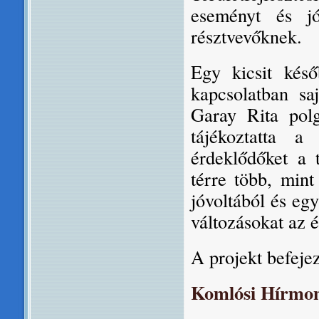
eseményt és j
résztvevőknek.
Egy kicsit késő
kapcsolatban saj
Garay Rita pol
tájékoztatta 
érdeklődőket a 
térre több, mint
jóvoltából és egy
változásokat az 
A projekt befeje
Komlósi Hírmon