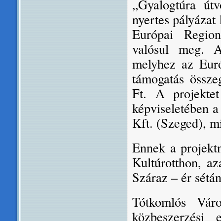
„Gyalogtúra út
nyertes pályázat
Európai Regioná
valósul meg. A
melyhez az Euró
támogatás össze
Ft. A projekte
képviseletében a
Kft. (Szeged), m
Ennek a projektn
Kultúrotthon, az
Száraz – ér sétán
Tótkomlós Váro
közbeszerzési 