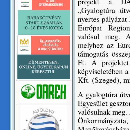
projekt a DAO
„Gyalogtúra út
nyertes pályázat
Európai Regioná
valósul meg. A
melyhez az Euró
támogatás össze
Ft. A projekte
képviseletében a
Kft. (Szeged), m
A gyalogtúra útv
Egyesület geszto
valósulnak meg.
Önkormányzata, 
Mezőkovácsháza