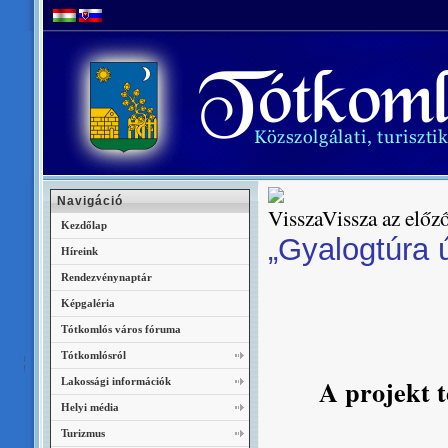
Navigáció
Vissza az előző
Kezdőlap
„Gyalogtúra 
Híreink
Rendezvénynaptár
Képgaléria
Tótkomlós város fóruma
Tótkomlósról
A projekt t
Lakossági információk
Helyi média
Turizmus