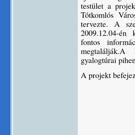
testület a proje
Tótkomlós Váro
tervezte. A sz
2009.12.04-én 
fontos informá
megtalálják.
A b
gyalogtúrai pihenő
A projekt befejez