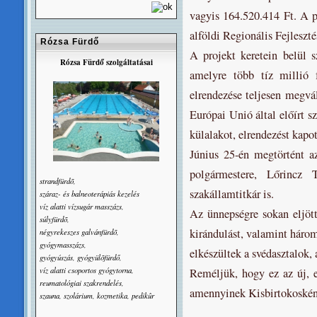
vagyis
164.520.414 Ft
. A 
alföldi Regionális Fejleszt
Rózsa Fürdő
A projekt keretein belül s
Rózsa Fürdő szolgáltatásai
amelyre több tíz millió 
elrendezése teljesen megvál
Európai Unió által előírt s
külalakot, elrendezést kapot
Június 25-én megtörtént a
polgármestere, Lőrincz 
strandfürdõ,
szakállamtitkár is.
száraz- és balneoterápiás kezelés
víz alatti vízsugár masszázs,
Az ünnepségre sokan eljött
súlyfürdõ,
kirándulást, valamint három
négyrekeszes galvánfürdõ,
gyógymasszázs,
elkészültek a svédasztalok,
gyógyúszás, gyógyülõfürdő,
víz alatti csoportos gyógytorna,
Reméljük, hogy ez az új, 
reumatológiai szakrendelés,
amennyinek Kisbirtokosként
szauna, szolárium, kozmetika, pedikûr