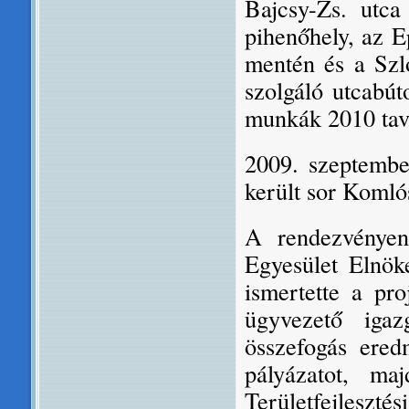
Bajcsy-Zs. utca
pihenőhely, az E
mentén és a Szl
szolgáló utcabút
munkák 2010 tav
2009. szeptember
került sor Komló
A rendezvényen
Egyesület Elnök
ismertette a pr
ügyvezető igaz
összefogás ered
pályázatot, ma
Területfejleszté