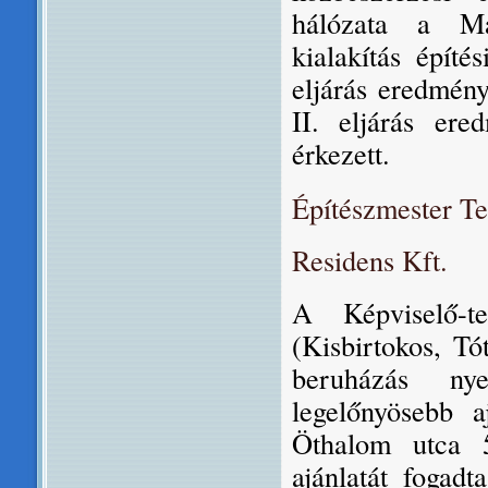
hálózata a Ma
kialakítás építé
eljárás eredmény
II. eljárás ere
érkezett.
Építészmester Te
Residens Kft.
A
Képviselő-
(Kisbirtokos, Tót
beruházás nye
legelőnyösebb 
Öthalom utca 5
ajánlatát fogadt