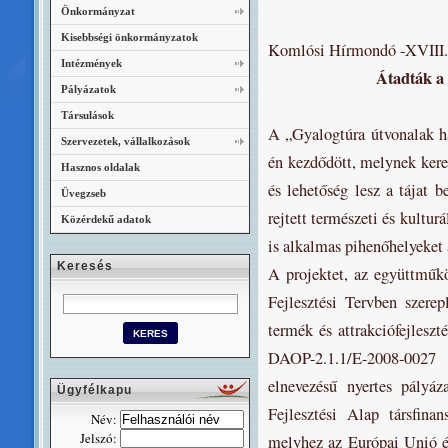
Önkormányzat
Kisebbségi önkormányzatok
Komlósi Hírmondó -XVIII.é
Intézmények
Átadták a 
Pályázatok
Társulások
A „Gyalogtúra útvonalak há
Szervezetek, vállalkozások
én kezdődött, melynek keret
Hasznos oldalak
és lehetőség lesz a tájat b
Üvegzseb
rejtett természeti és kultur
Közérdekű adatok
is alkalmas pihenőhelyeket 
Keresés
A projektet, az együttműk
Fejlesztési Tervben szere
termék és attrakciófejleszt
DAOP-2.1.1/E-2008-0027
elnevezésű nyertes pályá
Ügyfélkapu
Fejlesztési Alap társfina
Név:
Jelszó:
melyhez az Európai Unió é