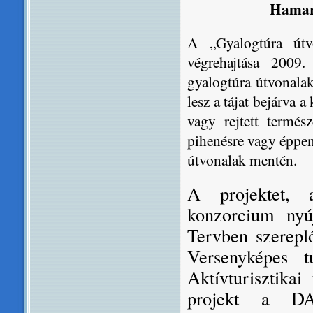
Hamaro
A „Gyalogtúra útv
végrehajtása 2009.
gyalogtúra útvonalak 
lesz a tájat bejárva a
vagy rejtett termész
pihenésre vagy éppen
útvonalak mentén.
A projektet, 
konzorcium nyú
Tervben szerepl
Versenyképes tu
Aktívturisztikai
projekt a DAO