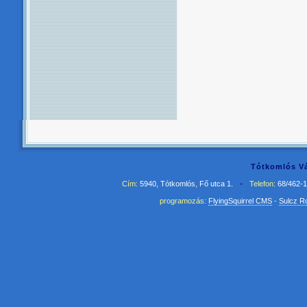
Tótkomlós Vá
Cím:
5940, Tótkomlós, Fő utca 1.
•
Telefon:
68/462-
programozás:
FlyingSquirrel CMS
-
Sulcz R