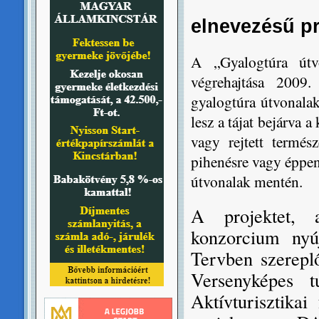
elnevezésű pr
A „Gyalogtúra útv
végrehajtása 2009.
gyalogtúra útvonalak 
lesz a tájat bejárva a
vagy rejtett termész
pihenésre vagy éppen
útvonalak mentén.
A projektet, 
konzorcium nyú
Tervben szerepl
Versenyképes tu
Aktívturisztikai