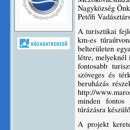
Nagyközség Önk
Petőfi Vadásztárs
A turisztikai fej
km-es túraútvon
belterületen egy
létre, melyeknél 
fontosabb turisz
szöveges és tér
beruházás részek
http://www.mar
minden fontos 
túrázásra készül
A projekt keret