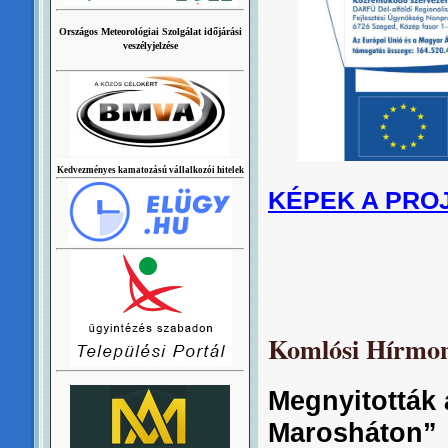
Országos Meteorológiai Szolgálat időjárási
veszélyjelzése
Kedvezményes kamatozású vállalkozói hitelek
KÉPEK A PRO
Komlósi Hírmond
Megnyitották 
Marosháton”