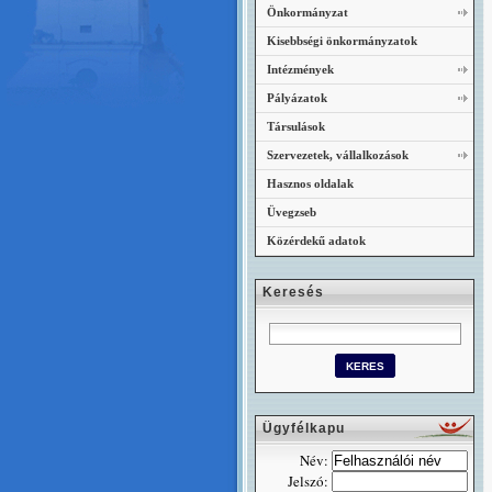
Önkormányzat
Kisebbségi önkormányzatok
Intézmények
Pályázatok
Társulások
Szervezetek, vállalkozások
Hasznos oldalak
Üvegzseb
Közérdekű adatok
Keresés
Ügyfélkapu
Név:
Jelszó: