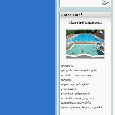
Rózsa Fürdő
Rózsa Fürdő szolgáltatásai
strandfürdõ,
száraz- és balneoterápiás kezelés
víz alatti vízsugár masszázs,
súlyfürdõ,
négyrekeszes galvánfürdõ,
gyógymasszázs,
gyógyúszás, gyógyülõfürdő,
víz alatti csoportos gyógytorna,
reumatológiai szakrendelés,
szauna, szolárium, kozmetika, pedikûr