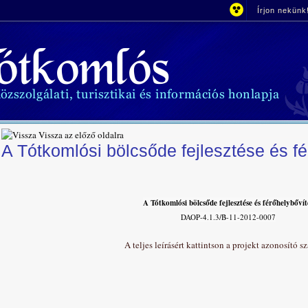
Írjon nekünk
Vissza az előző oldalra
A Tótkomlósi bölcsőde fejlesztése és f
A Tótkomlósi bölcsőde fejlesztése és férőhelybővít
DAOP-4.1.3/B-11-2012-0007
A teljes leírásért kattintson a projekt azonosító s