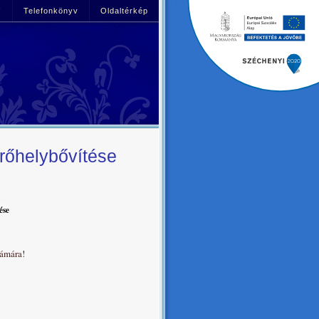
!
Telefonkönyv
Oldaltérkép
érőhelybővítése
ése
zámára!