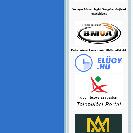
Országos Meteorológiai Szolgálat időjárási
veszélyjelzése
Kedvezményes kamatozású vállalkozói hitelek