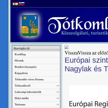
Navigáció
Vissza az előző
Kezdőlap
Európai szin
Híreink
Nagylak és T
Rendezvénynaptár
Képgaléria
Tótkomlós város fóruma
Tótkomlósról
Lakossági információk
Helyi média
Turizmus