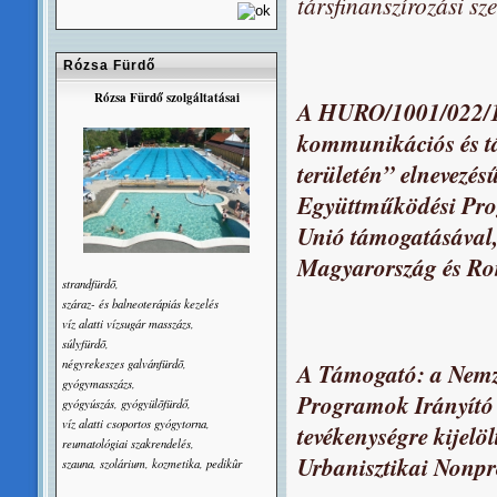
társfinanszírozási sz
Rózsa Fürdő
Rózsa Fürdő szolgáltatásai
A HURO/1001/022/1.
kommunikációs és tá
területén” elnevezé
Együttműködési Pro
Unió támogatásával, 
Magyarország és Rom
strandfürdõ,
száraz- és balneoterápiás kezelés
víz alatti vízsugár masszázs,
súlyfürdõ,
négyrekeszes galvánfürdõ,
A Támogató: a Nemze
gyógymasszázs,
Programok Irányító 
gyógyúszás, gyógyülõfürdő,
víz alatti csoportos gyógytorna,
tevékenységre kijelöl
reumatológiai szakrendelés,
Urbanisztikai Nonpro
szauna, szolárium, kozmetika, pedikûr