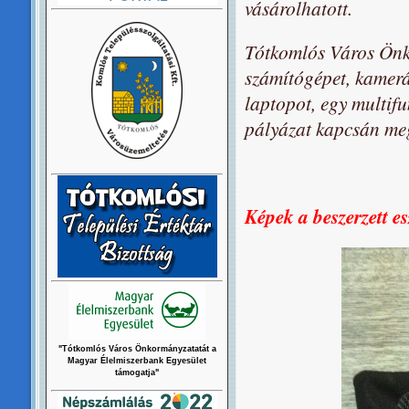
vásárolhatott.
Tótkomlós Város Önk
számítógépet, kamerák
laptopot, egy multif
pályázat kapcsán megí
Képek a beszerzett e
"Tótkomlós Város Önkormányzatatát a
Magyar Élelmiszerbank Egyesület
támogatja"