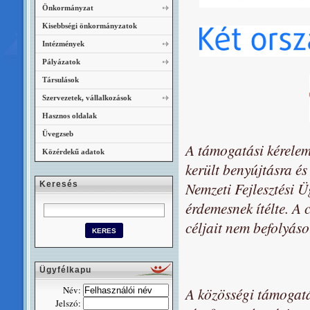
Önkormányzat
Kisebbségi önkormányzatok
Intézmények
Pályázatok
Társulások
Szervezetek, vállalkozások
Hasznos oldalak
Üvegzseb
A támogatási kérelem
Közérdekű adatok
került benyújtásra és
Nemzeti Fejlesztési Ü
Keresés
érdemesnek ítélte. A 
céljait nem befolyáso
Ügyfélkapu
Név:
A közösségi támogatá
Jelszó: