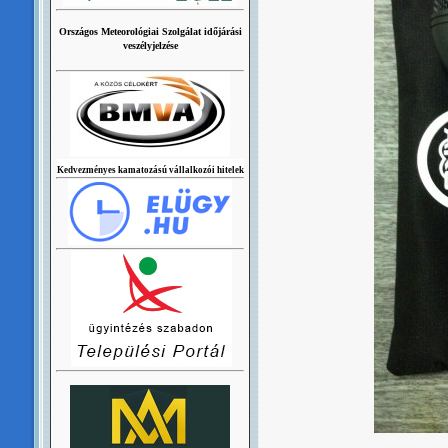
Országos Meteorológiai Szolgálat időjárási
veszélyjelzése
Kedvezményes kamatozású vállalkozói hitelek