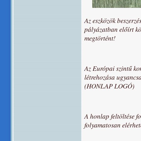
Az eszközök beszerzé
pályázatban előírt k
megtörtént!
Az Európai szintű ko
létrehozása ugyancs
(HONLAP LOGÓ)
A honlap feltöltése f
folyamatosan elérhető