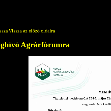
Vissza az előző oldalra
ghívó Agrárfórumra