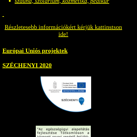
szauna, szolárium, kozmetika, pedikûr
Részletesebb információkért kérjük kattinstson
ide!
Európai Uniós projektek
SZÉCHENYI 2020