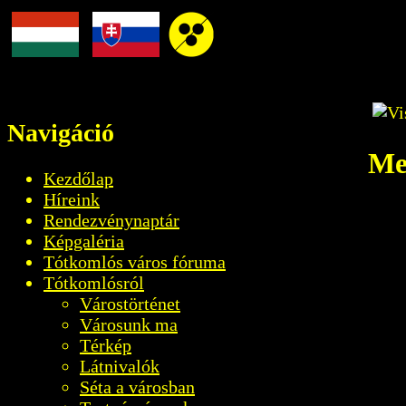
Navigáció
Me
Kezdőlap
Híreink
Rendezvénynaptár
Képgaléria
Tótkomlós város fóruma
Tótkomlósról
Várostörténet
Városunk ma
Térkép
Látnivalók
Séta a városban