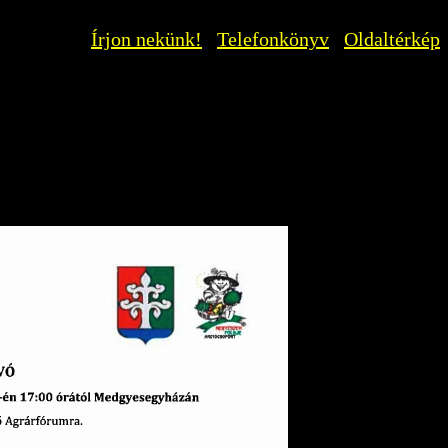
Írjon nekünk!
Telefonkönyv
Oldaltérkép