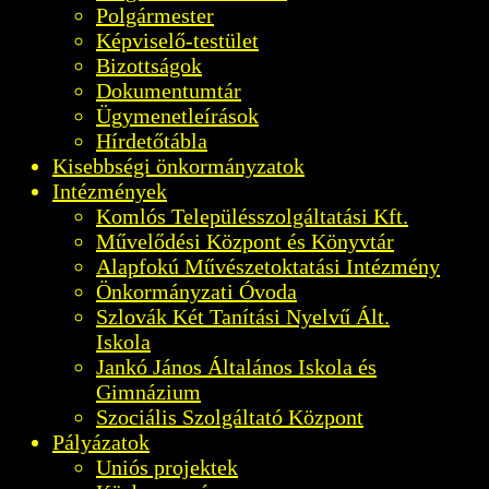
Polgármester
Képviselő-testület
Bizottságok
Dokumentumtár
Ügymenetleírások
Hírdetőtábla
Kisebbségi önkormányzatok
Intézmények
Komlós Településszolgáltatási Kft.
Művelődési Központ és Könyvtár
Alapfokú Művészetoktatási Intézmény
Önkormányzati Óvoda
Szlovák Két Tanítási Nyelvű Ált.
Iskola
Jankó János Általános Iskola és
Gimnázium
Szociális Szolgáltató Központ
Pályázatok
Uniós projektek