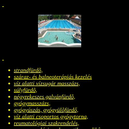
strandfürdõ,
száraz- és balneoterápiás kezelés
víz alatti vízsugár masszázs,
súlyfürdõ,
négyrekeszes galvánfürdõ,
gyógymasszázs,
gyógyúszás, gyógyülõfürdő,
víz alatti csoportos gyógytorna,
reumatológiai szakrendelés,