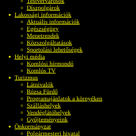
Testvérvárosok
Díszpolgárok
Lakossági információk
Aktuális információk
Egészségügy
Menetrendek
Közszolgáltatások
Sportolási lehetőségek
Helyi média
Komlósi hírmondó
Komlós TV
Turizmus
Látnivalók
Rózsa Fürdő
Programajánlatok a környéken
Szálláshelyek
Vendéglátóhelyek
Gyűjteményeink
Önkormányzat
Polgármesteri hivatal