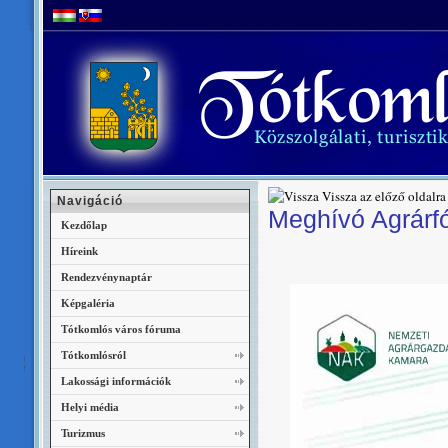
Vissza az előző oldalra
Navigáció
Meghívó Agrárf
Kezdőlap
Híreink
Rendezvénynaptár
Képgaléria
Tótkomlós város fóruma
Tótkomlósról
Lakossági információk
Helyi média
Turizmus