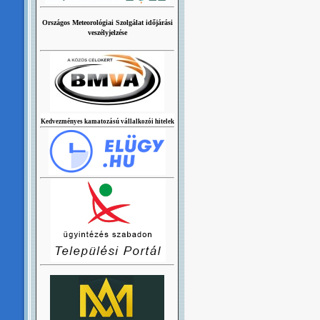
Országos Meteorológiai Szolgálat időjárási
veszélyjelzése
Kedvezményes kamatozású vállalkozói hitelek