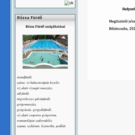
Rózsa Fürdő
Rózsa Fürdő szolgáltatásai
strandfürdõ,
száraz- és balneoterápiás kezelés
víz alatti vízsugár masszázs,
súlyfürdõ,
négyrekeszes galvánfürdõ,
gyógymasszázs,
gyógyúszás, gyógyülõfürdő,
víz alatti csoportos gyógytorna,
reumatológiai szakrendelés,
szauna, szolárium, kozmetika, pedikûr