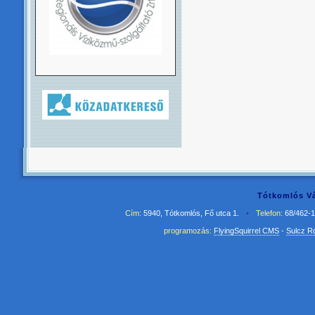
Tótkomlós Vá
Cím:
5940, Tótkomlós, Fő utca 1.
•
Telefon:
68/462-
programozás:
FlyingSquirrel CMS
-
Sulcz R