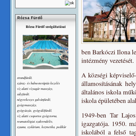
Rózsa Fürdő
Rózsa Fürdő szolgáltatásai
ben Barkóczi Ilona le
intézmény vezetését.
A községi képviselő-
strandfürdõ,
államosításának hely
száraz- és balneoterápiás kezelés
víz alatti vízsugár masszázs,
általános iskola műk
súlyfürdõ,
iskola épületében ala
négyrekeszes galvánfürdõ,
gyógymasszázs,
gyógyúszás, gyógyülõfürdő,
1949-ben Tar Lajos
víz alatti csoportos gyógytorna,
reumatológiai szakrendelés,
igazgatója. 1950. már
szauna, szolárium, kozmetika, pedikûr
iskolából a felső ta