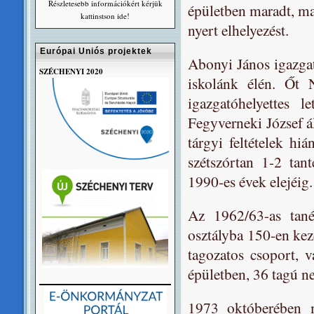
Részletesebb információkért kérjük
épületben maradt, maj
kattinstson ide!
nyert elhelyezést.
Európai Uniós projektek
Abonyi János igazgat
SZÉCHENYI 2020
iskolánk élén. Őt 
igazgatóhelyettes 
Fegyverneki József á
tárgyi feltételek hi
szétszórtan 1-2 tan
1990-es évek elejéig.
Az 1962/63-as tané
osztályba 150-en kez
tagozatos csoport, v
épületben, 36 tagú ne
1973 októberében m