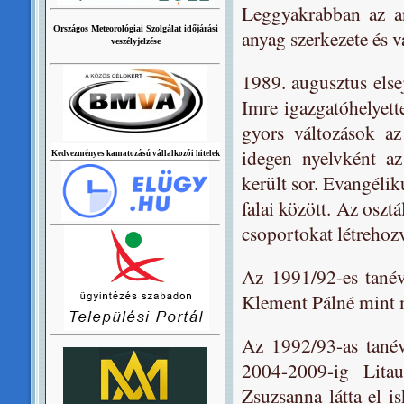
Leggyakrabban az an
Országos Meteorológiai Szolgálat időjárási
anyag szerkezete és v
veszélyjelzése
1989. augusztus elsejé
Imre igazgatóhelyett
gyors változások az
idegen nyelvként az
Kedvezményes kamatozású vállalkozói hitelek
került sor. Evangélik
falai között. Az oszt
csoportokat létrehozv
Az 1991/92-es tanév
Klement Pálné mint m
Az 1992/93-as tanév
2004-2009-ig Lita
Zsuzsanna látta el i