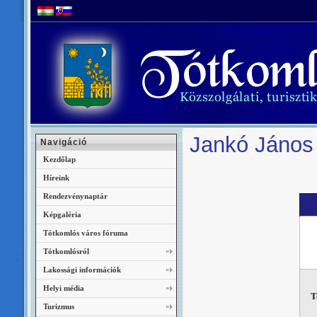
Jankó János 
Navigáció
Kezdőlap
Híreink
Rendezvénynaptár
Képgaléria
Tótkomlós város fóruma
Tótkomlósról
Lakossági információk
Helyi média
T
Turizmus