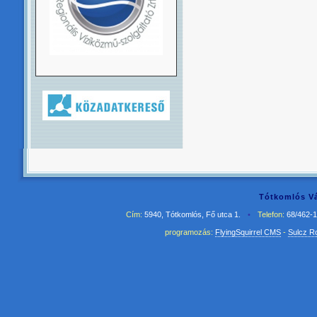
Tótkomlós Vá
Cím:
5940, Tótkomlós, Fő utca 1.
•
Telefon:
68/462-
programozás:
FlyingSquirrel CMS
-
Sulcz R