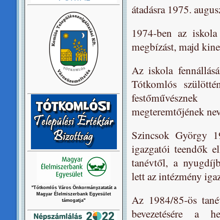
átadásra 1975. augusz
1974-ben az iskola 
megbízást, majd kine
Az iskola fennállásá
Tótkomlós szülötté
festőművészne
megteremtőjének nev
Szincsok György 19
igazgatói teendők el
tanévtől, a nyugdíj
lett az intézmény iga
"Tótkomlós Város Önkormányzatatát a
Magyar Élelmiszerbank Egyesület
Az 1984/85-ös tanév
támogatja"
bevezetésére a he