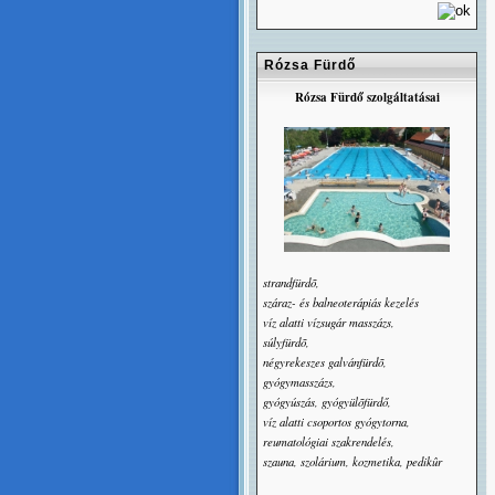
Rózsa Fürdő
Rózsa Fürdő szolgáltatásai
strandfürdõ,
száraz- és balneoterápiás kezelés
víz alatti vízsugár masszázs,
súlyfürdõ,
négyrekeszes galvánfürdõ,
gyógymasszázs,
gyógyúszás, gyógyülõfürdő,
víz alatti csoportos gyógytorna,
reumatológiai szakrendelés,
szauna, szolárium, kozmetika, pedikûr