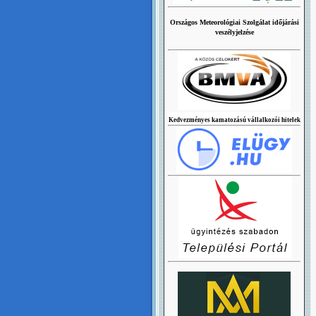
Országos Meteorológiai Szolgálat időjárási
veszélyjelzése
Kedvezményes kamatozású vállalkozói hitelek