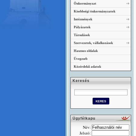
Önkormányzat
Kisebbségi önkormányzatok
Intézmények
Pályázatok
Társulások
Szervezetek, vállalkozások
Hasznos oldalak
Üvegzseb
Közérdekű adatok
Keresés
Ügyfélkapu
Név:
Jelszó: