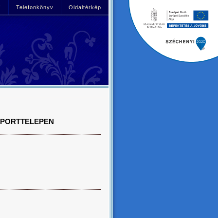
!
Telefonkönyv
Oldaltérkép
 SPORTTELEPEN