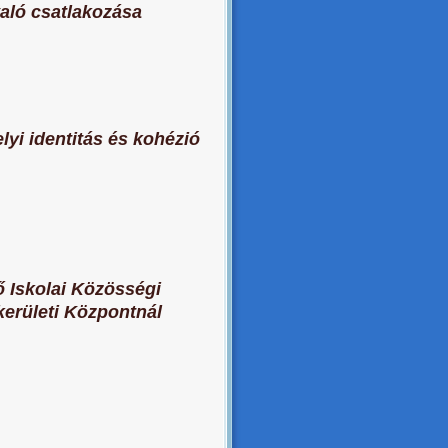
ló csatlakozása
yi identitás és kohézió
 Iskolai Közösségi
kerületi Központnál