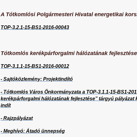
A Tótkomlósi Polgármesteri Hivatal energetikai kors
TOP-3.2.1-15-BS1-2016-00043
Tótkomlós kerékpárforgalmi hálózatának fejlesztése
TOP-3.1.1-15-BS1-2016-00012
- Sajtóközlemény: Projektindító
- Tótkomlós Város Önkormányzata a TOP-3.1.1-15-BS1-20
kerékpárforgalmi hálózatának fejlesztése” tárgyú pályáza
indít
- Rajzpályázat
- Meghívó: Átadó ünnepség