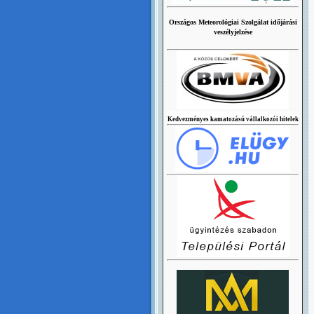
Országos Meteorológiai Szolgálat időjárási
veszélyjelzése
Kedvezményes kamatozású vállalkozói hitelek