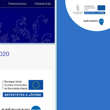
!
Telefonkönyv
Oldaltérkép
2020