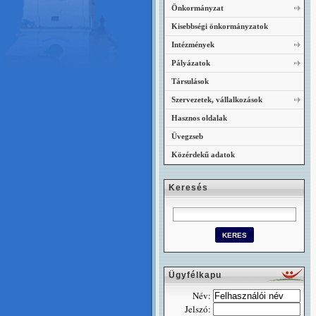
Önkormányzat
Kisebbségi önkormányzatok
Intézmények
Pályázatok
Társulások
Szervezetek, vállalkozások
Hasznos oldalak
Üvegzseb
Közérdekű adatok
Keresés
Ügyfélkapu
Név:
Jelszó: