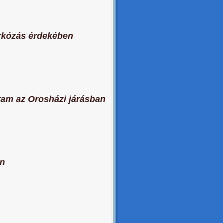
árkózás érdekében
ram az Orosházi járásban
on