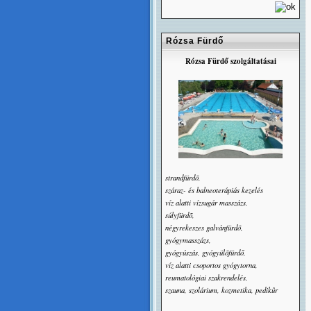
Rózsa Fürdő
Rózsa Fürdő szolgáltatásai
strandfürdõ,
száraz- és balneoterápiás kezelés
víz alatti vízsugár masszázs,
súlyfürdõ,
négyrekeszes galvánfürdõ,
gyógymasszázs,
gyógyúszás, gyógyülõfürdő,
víz alatti csoportos gyógytorna,
reumatológiai szakrendelés,
szauna, szolárium, kozmetika, pedikûr