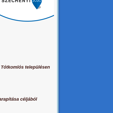
l Tótkomlós településen
rapítása céljából