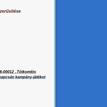
zerűsítése
16-00012 „Tótkomlós
t kapcsán kampány-játékot