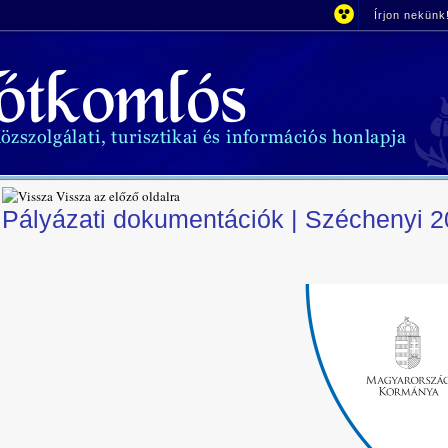
Írjon nekünk
Vissza az előző oldalra
Pályázati dokumentációk | Széchenyi 