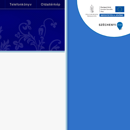
!
Telefonkönyv
Oldaltérkép