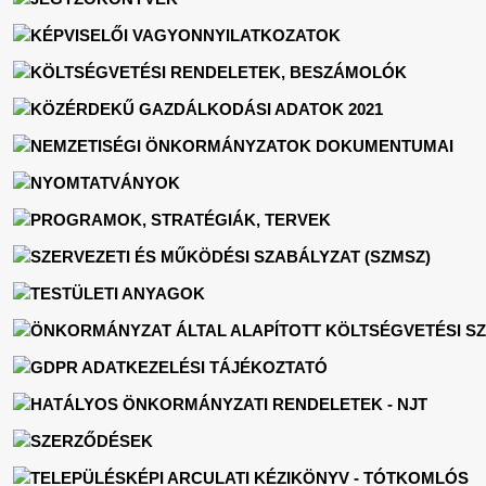
KÉPVISELŐI VAGYONNYILATKOZATOK
KÖLTSÉGVETÉSI RENDELETEK, BESZÁMOLÓK
KÖZÉRDEKŰ GAZDÁLKODÁSI ADATOK 2021
NEMZETISÉGI ÖNKORMÁNYZATOK DOKUMENTUMAI
NYOMTATVÁNYOK
PROGRAMOK, STRATÉGIÁK, TERVEK
SZERVEZETI ÉS MŰKÖDÉSI SZABÁLYZAT (SZMSZ)
TESTÜLETI ANYAGOK
ÖNKORMÁNYZAT ÁLTAL ALAPÍTOTT KÖLTSÉGVETÉSI S
GDPR ADATKEZELÉSI TÁJÉKOZTATÓ
HATÁLYOS ÖNKORMÁNYZATI RENDELETEK - NJT
SZERZŐDÉSEK
TELEPÜLÉSKÉPI ARCULATI KÉZIKÖNYV - TÓTKOMLÓS