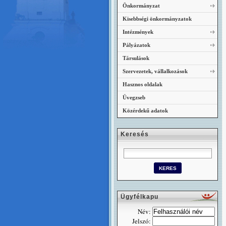
Önkormányzat
Kisebbségi önkormányzatok
Intézmények
Pályázatok
Társulások
Szervezetek, vállalkozások
Hasznos oldalak
Üvegzseb
Közérdekű adatok
Keresés
Ügyfélkapu
Név:
Jelszó: