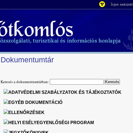
Írjon nekünk
Dokumentumtár
Keresés a dokumentumtárban:
ADATVÉDELMI SZABÁLYZATOK ÉS TÁJÉKOZTATÓK
EGYÉB DOKUMENTÁCIÓ
ELLENŐRZÉSEK
HELYI ESÉLYEGYENLŐSÉGI PROGRAM
JEGYZŐKÖNYVEK