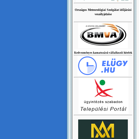
Országos Meteorológiai Szolgálat időjárási
veszélyjelzése
Kedvezményes kamatozású vállalkozói hitelek