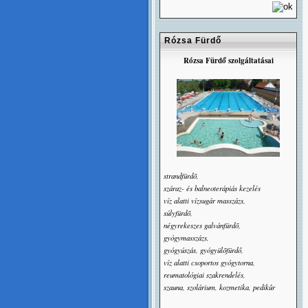
Rózsa Fürdő
Rózsa Fürdő szolgáltatásai
strandfürdõ,
száraz- és balneoterápiás kezelés
víz alatti vízsugár masszázs,
súlyfürdõ,
négyrekeszes galvánfürdõ,
gyógymasszázs,
gyógyúszás, gyógyülõfürdő,
víz alatti csoportos gyógytorna,
reumatológiai szakrendelés,
szauna, szolárium, kozmetika, pedikûr