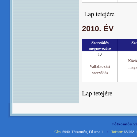
Lap tetejére
2010. ÉV
Szerződés
Sz
megnevezése
1./
Közö
Vállalkozási
maga
szerződés
Lap tetejére
Tótkomlós Vá
Cím:
5940, Tótkomlós, Fő utca 1.
•
Telefon:
68/462-