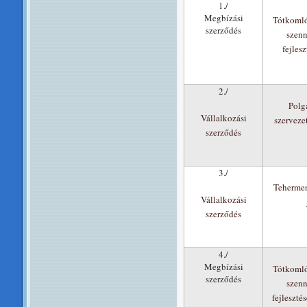
1./
Megbízási
Tótkomló
szerződés
szenn
fejles
2./
Polg
Vállalkozási
szervezet
szerződés
3./
Tehermen
Vállalkozási
szerződés
4./
Megbízási
Tótkomló
szerződés
szenn
fejleszté