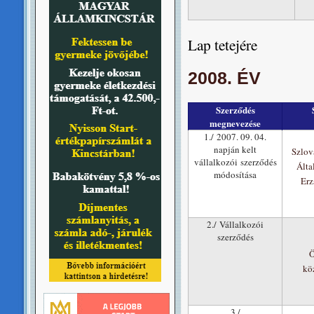
Lap tetejére
2008. ÉV
Szerződés
megnevezése
1./ 2007. 09. 04.
napján kelt
Szlov
vállalkozói szerződés
Álta
módosítása
Erz
2./ Vállalkozói
szerződés
Ö
köz
3./