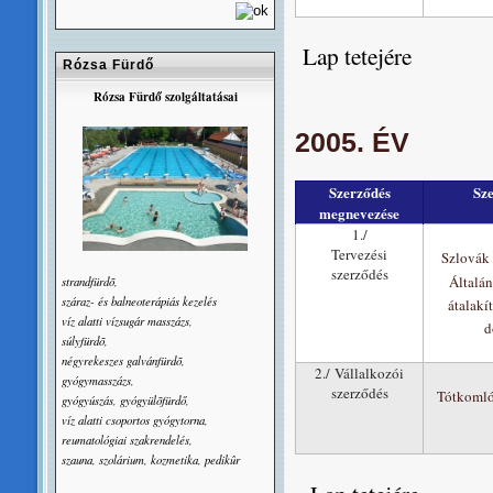
Lap tetejére
Rózsa Fürdő
Rózsa Fürdő szolgáltatásai
2005. ÉV
Szerződés
Sz
megnevezése
1./
Tervezési
Szlovák 
szerződés
Általá
strandfürdõ,
száraz- és balneoterápiás kezelés
átalakí
víz alatti vízsugár masszázs,
d
súlyfürdõ,
négyrekeszes galvánfürdõ,
2./ Vállalkozói
gyógymasszázs,
szerződés
Tótkomlós
gyógyúszás, gyógyülõfürdő,
víz alatti csoportos gyógytorna,
reumatológiai szakrendelés,
szauna, szolárium, kozmetika, pedikûr