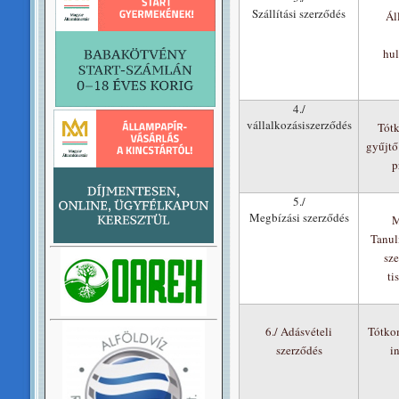
Szállítási szerződés
Ál
hul
4./
vállalkozásiszerződés
Tótk
gyűjtő
p
5./
Megbízási szerződés
M
Tanul
sz
ti
6./ Adásvételi
Tótkom
szerződés
i