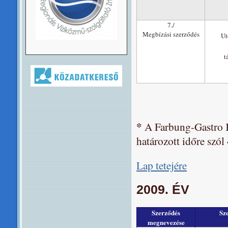
7./
Megbízási szerződés
Ut
t
*
A Farbung-Gastro K
határozott időre szó
Lap tetejére
2009. ÉV
Szerződés
Sz
megnevezése