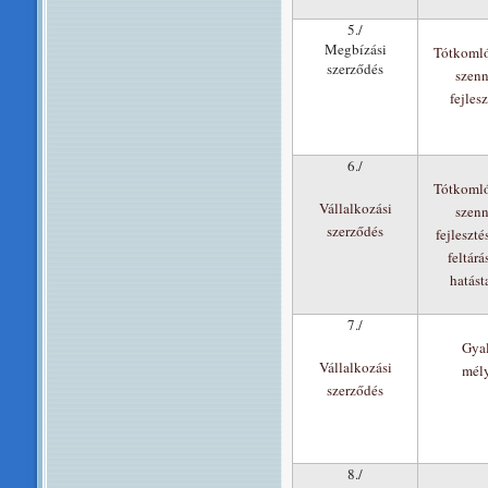
5./
Megbízási
Tótkomló
szerződés
szenn
fejles
6./
Tótkomló
Vállalkozási
szenn
szerződés
fejleszté
feltár
hatást
7./
Gyal
Vállalkozási
mél
szerződés
8./