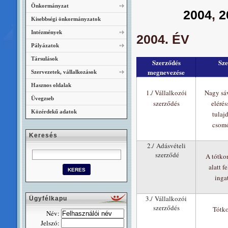
Önkormányzat
2004
,
2
Kisebbségi önkormányzatok
Intézmények
2004. ÉV
Pályázatok
Társulások
Szerződés
Sze
megnevezése
Szervezetek, vállalkozások
Hasznos oldalak
1./ Vállalkozói
Nagy sáv
Üvegzseb
szerződés
elérés
Közérdekű adatok
tulaj
csomó
Keresés
2./ Adásvételi
szerződé
A tótko
alatt f
inga
3./ Vállalkozói
Ügyfélkapu
szerződés
Tótko
Név:
Jelszó: