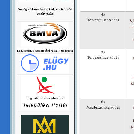
Országos Meteorológiai Szolgálat időjárási
4./
veszélyjelzése
Tervezési szerződés
8,
öb
v
5./
Kedvezményes kamatozású vállalkozói hitelek
Tervezési szerződés
Á
l
k
6./
Megbízási szerződés
Á
le