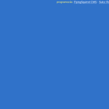
programozás:
FlyingSquirrel CMS
-
Sulcz R