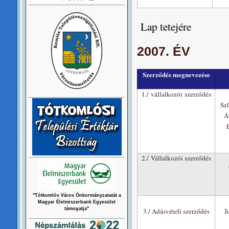
Lap tetejére
2007. ÉV
Szerződés megnevezése
1./ vállalkozói szerződés
Szl
Á
2./ Vállalkozói szerződés
"Tótkomlós Város Önkormányzatatát a
Magyar Élelmiszerbank Egyesület
támogatja"
3./ Adásvételi szerződés
J