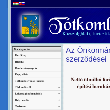
Az Önkormányz
Navigáció
Kezdőlap
szerződései
Híreink
Rendezvénynaptár
Képgaléria
Nettó ötmillió fo
Tótkomlós város fóruma
építési beruház
Tótkomlósról
Lakossági információk
Helyi média
Turizmus