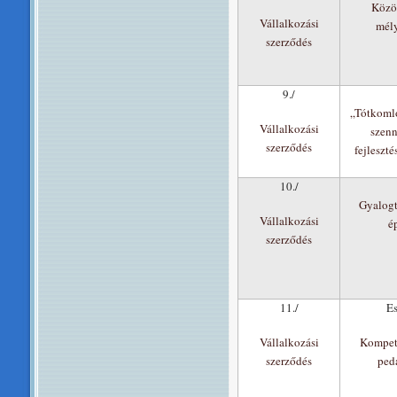
Közö
Vállalkozási
mél
szerződés
9./
„Tótkomló
Vállalkozási
szenn
szerződés
fejleszté
10./
Gyalogt
Vállalkozási
é
szerződés
11./
Es
Vállalkozási
Kompete
szerződés
ped