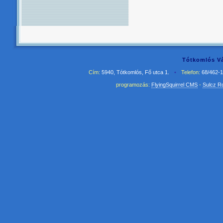
Tótkomlós Vá
Cím:
5940, Tótkomlós, Fő utca 1.
•
Telefon:
68/462-
programozás:
FlyingSquirrel CMS
-
Sulcz R