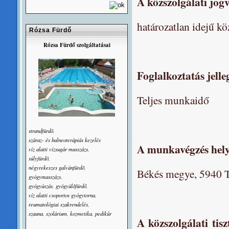
A közszolgálati jog
határozatlan idejű kö
Rózsa Fürdő
Rózsa Fürdő szolgáltatásai
Foglalkoztatás jelle
Teljes munkaidő
strandfürdõ,
száraz- és balneoterápiás kezelés
A munkavégzés hely
víz alatti vízsugár masszázs,
súlyfürdõ,
négyrekeszes galvánfürdõ,
Békés megye, 5940 T
gyógymasszázs,
gyógyúszás, gyógyülõfürdő,
víz alatti csoportos gyógytorna,
reumatológiai szakrendelés,
szauna, szolárium, kozmetika, pedikûr
A közszolgálati tiszt