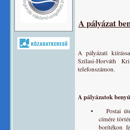
A pályázat ben
A pályázati kiíráss
Szilasi-Horváth Kr
telefonszámon.
A pályázatok beny
•
Postai ú
címére törté
borítékon f