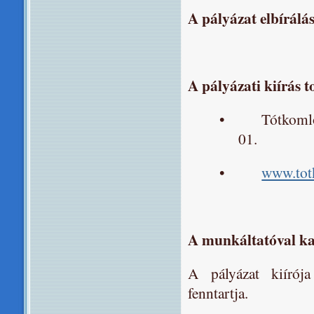
A pályázat elbírálá
A pályázati kiírás t
•
Tótkomló
01.
•
www.tot
A munkáltatóval kap
A pályázat kiírója
fenntartja.