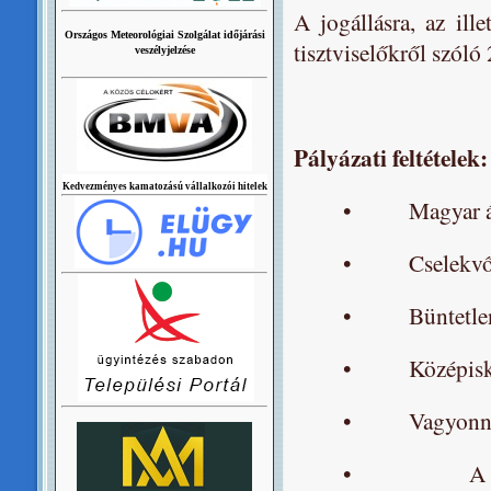
A jogállásra, az ill
Országos Meteorológiai Szolgálat időjárási
tisztviselőkről szól
veszélyjelzése
Pályázati feltételek:
Kedvezményes kamatozású vállalkozói hitelek
•
Magyar á
•
Cselekv
•
Büntetlen
•
Középis
•
Vagyonnyi
•
A 