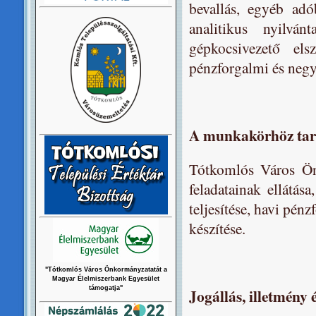
bevallás, egyéb adób
analitikus nyilván
gépkocsivezető els
pénzforgalmi és negy
A munkakörhöz tart
Tótkomlós Város Önk
feladatainak ellátása
teljesítése, havi pén
készítése.
"Tótkomlós Város Önkormányzatatát a
Magyar Élelmiszerbank Egyesület
támogatja"
Jogállás, illetmény 