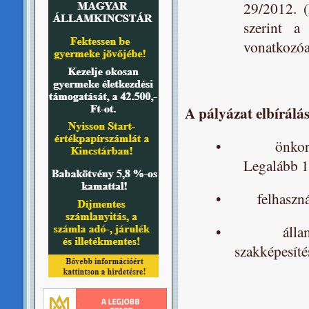
29/2012. (
szerint a
vonatkozóan
A pályázat elbírálás
•
önkor
Legalább 1-
•
felhaszn
•
álla
szakképesíté