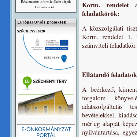
Részletesebb információkért kérjük
Korm. rendelet a
kattinstson ide!
feladatkörök:
Európai Uniós projektek
A közszolgálati tiszt
SZÉCHENYI 2020
Korm. rendelet 1. 
számviteli feladatkör.
Ellátandó feladatok
A beérkező, kimenő
forgalom könyvel
adatszolgáltatás t
bevételekkel, kiadás
mérleg alapját képez
nyilvántartása, egye