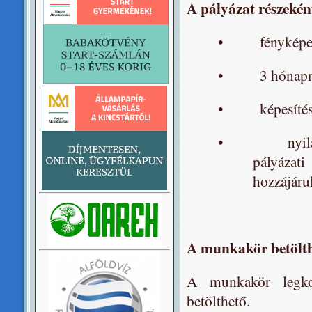
A pályázat részekén
•
fényképe
•
3 hónapn
•
képesíté
•
nyi
pályázat
hozzájáru
A munkakör betölth
A munkakör legkor
betölthető.