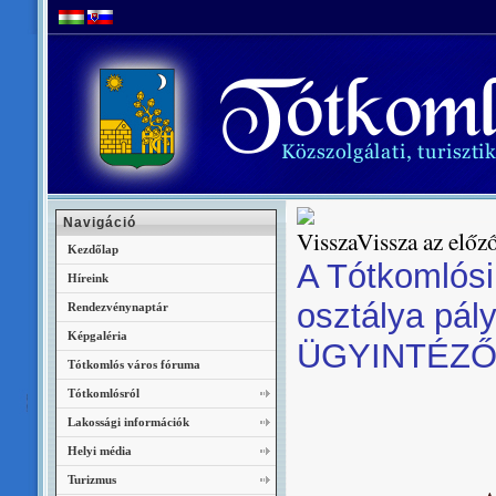
Navigáció
Vissza az előző
Kezdőlap
A Tótkomlósi
Híreink
osztálya pá
Rendezvénynaptár
Képgaléria
ÜGYINTÉZŐI 
Tótkomlós város fóruma
Tótkomlósról
Lakossági információk
Helyi média
Turizmus