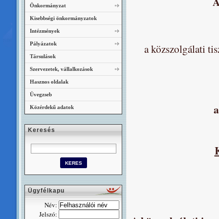
A
Önkormányzat
Kisebbségi önkormányzatok
Intézmények
Pályázatok
a közszolgálati ti
Társulások
Szervezetek, vállalkozások
Hasznos oldalak
Üvegzseb
a
Közérdekű adatok
Keresés
Ügyfélkapu
Név:
Jelszó: