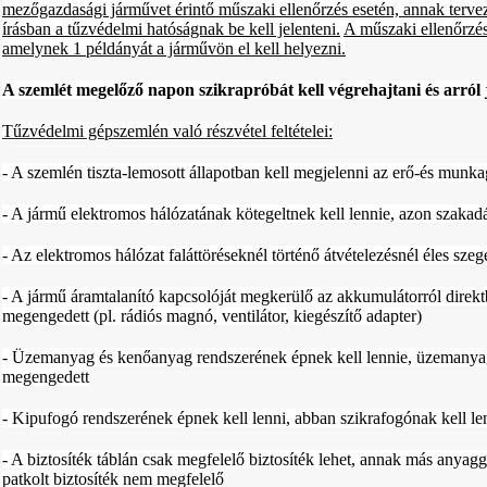
mezőgazdasági járművet érintő műszaki ellenőrzés esetén, annak tervez
írásban a tűzvédelmi hatóságnak be kell jelenteni.
A műszaki ellenőrzés
amelynek 1 példányát a járművön el kell helyezni.
A szemlét megelőző napon szikrapróbát kell végrehajtani és arról j
Tűzvédelmi gépszemlén való részvétel feltételei:
- A szemlén tiszta-lemosott állapotban kell megjelenni az erő-és munk
- A jármű elektromos hálózatának kötegeltnek kell lennie, azon szakad
- Az elektromos hálózat faláttöréseknél történő átvételezésnél éles sz
- A jármű áramtalanító kapcsolóját megkerülő az akkumulátorról dire
megengedett (pl. rádiós magnó, ventilátor, kiegészítő adapter)
- Üzemanyag és kenőanyag rendszerének épnek kell lennie, üzemanya
megengedett
- Kipufogó rendszerének épnek kell lenni, abban szikrafogónak kell le
- A biztosíték táblán csak megfelelő biztosíték lehet, annak más anyagga
patkolt biztosíték nem megfelelő