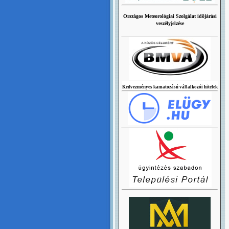
Országos Meteorológiai Szolgálat időjárási
veszélyjelzése
Kedvezményes kamatozású vállalkozói hitelek