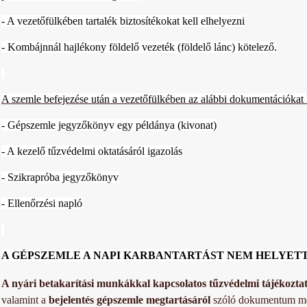
- A vezetőfülkében tartalék biztosítékokat kell elhelyezni
- Kombájnnál hajlékony földelő vezeték (földelő lánc) kötelező.
A szemle befejezése után a vezetőfülkében az alábbi dokumentációkat k
- Gépszemle jegyzőkönyv egy példánya (kivonat)
- A kezelő tűzvédelmi oktatásáról igazolás
- Szikrapróba jegyzőkönyv
- Ellenőrzési napló
A GÉPSZEMLE A NAPI KARBANTARTÁST NEM HELYETT
A nyári betakarítási munkákkal kapcsolatos tűzvédelmi tájékozta
valamint a
bejelentés gépszemle megtartásáról
szóló dokumentum me