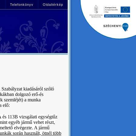
!
Telefonkönyv
Oldaltérkép
 Szabályzat kiadásáról szóló
unkákban dolgozó erő-és
ek szemléjét) a munka
a elő:
A és 113B vizsgálati egységtűz
amint egyéb jármű vehet részt,
meltető elvégezte. A jármű
unkák során használt, ötnél több