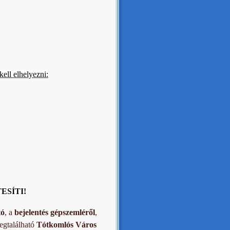
ell elhelyezni:
ESÍTI!
tó
, a
bejelentés gépszemléről
,
gtalálható
Tótkomlós Város