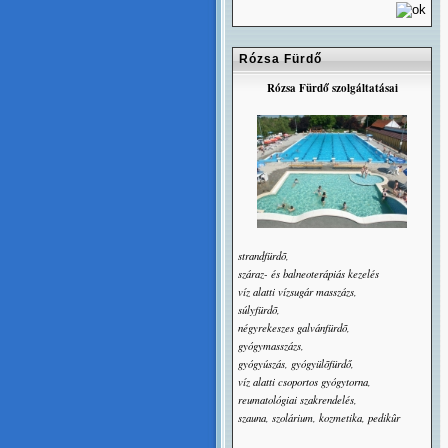
Rózsa Fürdő
Rózsa Fürdő szolgáltatásai
strandfürdõ,
száraz- és balneoterápiás kezelés
víz alatti vízsugár masszázs,
súlyfürdõ,
négyrekeszes galvánfürdõ,
gyógymasszázs,
gyógyúszás, gyógyülõfürdő,
víz alatti csoportos gyógytorna,
reumatológiai szakrendelés,
szauna, szolárium, kozmetika, pedikûr