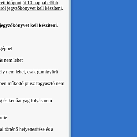
ett időpontját 10 nappal előbb
ről jegyzőkönyvet kell készíteni,
egyzőkönyvet kell készíteni.
agéppel
ás nem lehet
egély nem lehet, csak gumigyűrű
ktben működő plusz fogyasztó nem
g és kenőanyag folyás nem
nnie
l történő helyettesítése és a