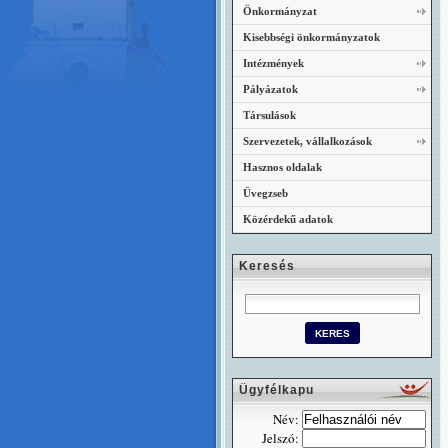
Önkormányzat
Kisebbségi önkormányzatok
Intézmények
Pályázatok
Társulások
Szervezetek, vállalkozások
Hasznos oldalak
Üvegzseb
Közérdekű adatok
Keresés
Ügyfélkapu
Név:
Jelszó: