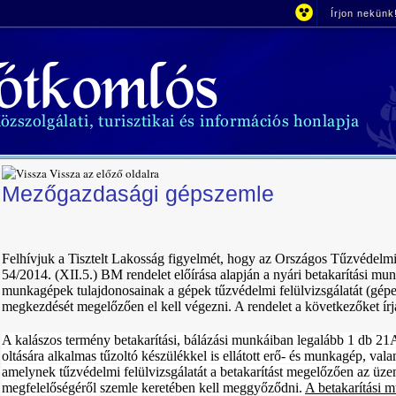
Írjon nekünk
Vissza az előző oldalra
Mezőgazdasági gépszemle
Felhívjuk a Tisztelt Lakosság figyelmét, hogy az Országos Tűzvédelmi
54/2014. (XII.5.) BM rendelet előírása alapján a nyári betakarítási m
munkagépek tulajdonosainak a gépek tűzvédelmi felülvizsgálatát (gép
megkezdését megelőzően el kell végezni. A rendelet a következőket írj
A kalászos termény betakarítási, bálázási munkáiban legalább 1 db 21
oltására alkalmas tűzoltó készülékkel is ellátott erő- és munkagép, val
amelynek tűzvédelmi felülvizsgálatát a betakarítást megelőzően az üze
megfelelőségéről szemle keretében kell meggyőződni.
A betakarítási m