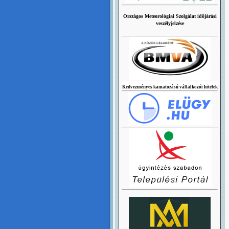
Országos Meteorológiai Szolgálat időjárási
veszélyjelzése
Kedvezményes kamatozású vállalkozói hitelek