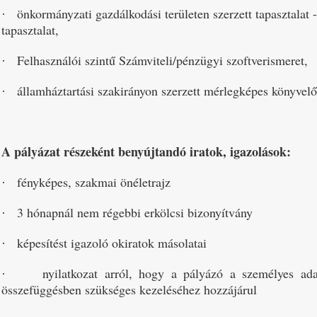
önkormányzati gazdálkodási területen szerzett tapasztalat
·
tapasztalat,
Felhasználói szintű Számviteli/pénzügyi szoftverismeret,
·
államháztartási szakirányon szerzett mérlegképes könyvelő
·
A pályázat részeként benyújtandó iratok, igazolások:
fényképes, szakmai önéletrajz
·
3 hónapnál nem régebbi erkölcsi bizonyítvány
·
képesítést igazoló okiratok másolatai
·
nyilatkozat arról, hogy a pályázó a személyes adat
·
összefüggésben szükséges kezeléséhez hozzájárul