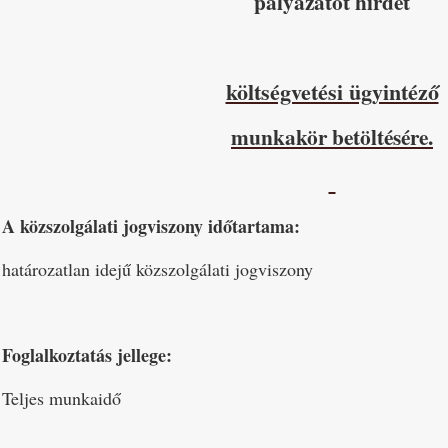
pályázatot hirdet
költségvetési ügyintéző
munkakör betöltésére.
A közszolgálati jogviszony időtartama:
határozatlan idejű közszolgálati jogviszony
Foglalkoztatás jellege:
Teljes munkaidő