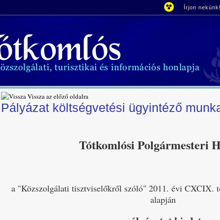
Írjon nekünk
Vissza az előző oldalra
Pályázat költségvetési ügyintéző munka
Tótkomlósi Polgármesteri H
a "Közszolgálati tisztviselőkről szóló" 2011. évi CXCIX. 
alapján