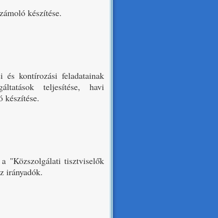
számoló készítése.
és kontírozási feladatainak
gáltatások teljesítése, havi
 készítése.
 a "Közszolgálati tisztviselők
z irányadók.