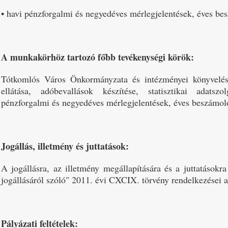
• havi pénzforgalmi és negyedéves mérlegjelentések, éves be
A munkakörhöz tartozó főbb tevékenységi körök:
Tótkomlós Város Önkormányzata és intézményei könyvelési 
ellátása, adóbevallások készítése, statisztikai adatszol
pénzforgalmi és negyedéves mérlegjelentések, éves beszámoló
Jogállás, illetmény és juttatások:
A jogállásra, az illetmény megállapítására és a juttatásokra
jogállásáról szóló" 2011. évi CXCIX. törvény rendelkezései a
Pályázati feltételek: