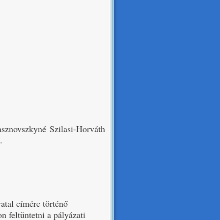
asznovszkyné Szilasi-Horváth
.
atal címére történő
 feltüntetni a pályázati