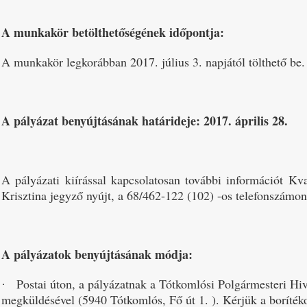
A munkakör betölthetőségének időpontja:
A munkakör legkorábban 2017. július 3. napjától tölthető be.
A pályázat benyújtásának határideje:
2017. április 28.
A pályázati kiírással kapcsolatosan további információt Kv
Krisztina jegyző nyújt, a 68/462-122 (102) -os telefonszámon
A pályázatok benyújtásának módja:
Postai úton, a pályázatnak a Tótkomlósi Polgármesteri Hiv
·
megküldésével (5940 Tótkomlós, Fő út 1. ). Kérjük a borítékon