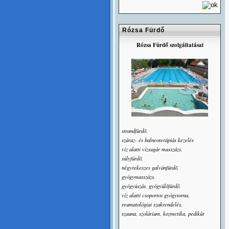
Rózsa Fürdő
Rózsa Fürdő szolgáltatásai
strandfürdõ,
száraz- és balneoterápiás kezelés
víz alatti vízsugár masszázs,
súlyfürdõ,
négyrekeszes galvánfürdõ,
gyógymasszázs,
gyógyúszás, gyógyülõfürdő,
víz alatti csoportos gyógytorna,
reumatológiai szakrendelés,
szauna, szolárium, kozmetika, pedikûr