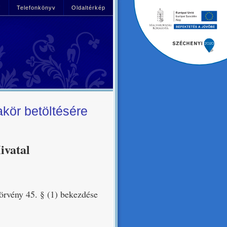
!
Telefonkönyv
Oldaltérkép
kör betöltésére
ivatal
törvény 45. § (1) bekezdése