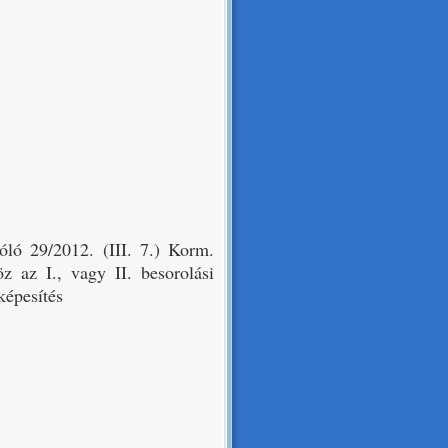
szóló 29/2012. (III. 7.) Korm.
öz az I., vagy II. besorolási
képesítés