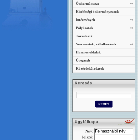
Önkormányzat
Kisebbségi önkormányzatok
Intézmények
Pályázatok
Társulások
Szervezetek, vállalkozások
Hasznos oldalak
Üvegzseb
Közérdekű adatok
Keresés
Ügyfélkapu
Név:
Jelszó: