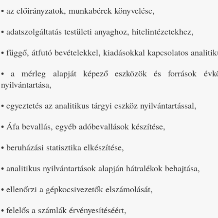
• az előirányzatok, munkabérek könyvelése,
• adatszolgáltatás testületi anyaghoz, hitelintézetekhez,
• függő, átfutó bevételekkel, kiadásokkal kapcsolatos analitik
• a mérleg alapját képező eszközök és források évköz
nyilvántartása,
• egyeztetés az analitikus tárgyi eszköz nyilvántartással,
• Áfa bevallás, egyéb adóbevallások készítése,
• beruházási statisztika elkészítése,
• analitikus nyilvántartások alapján hátralékok behajtása,
• ellenőrzi a gépkocsivezetők elszámolását,
• felelős a számlák érvényesítéséért,