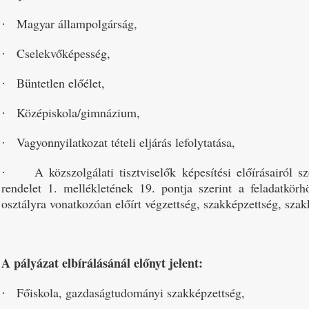
Magyar állampolgárság,
·
Cselekvőképesség,
·
Büntetlen előélet,
·
Középiskola/gimnázium,
·
Vagyonnyilatkozat tételi eljárás lefolytatása,
·
A közszolgálati tisztviselők képesítési előírásairól 
·
rendelet 1. mellékletének 19. pontja szerint a feladatkörh
osztályra vonatkozóan előírt végzettség, szakképzettség, szak
A pályázat elbírálásánál előnyt jelent:
Főiskola, gazdaságtudományi szakképzettség,
·