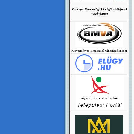
Országos Meteorológiai Szolgálat időjárási
veszélyjelzése
Kedvezményes kamatozású vállalkozói hitelek