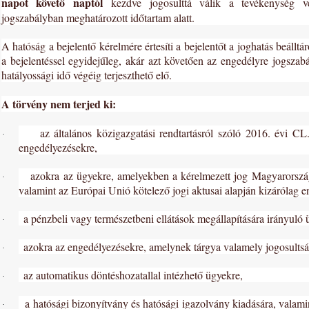
napot követő naptól
kezdve jogosulttá válik a tevékenység v
jogszabályban meghatározott időtartam alatt.
A hatóság a bejelentő kérelmére értesíti a bejelentőt a joghatás beálltár
a bejelentéssel egyidejűleg, akár azt követően az engedélyre jogsza
hatályossági idő végéig terjeszthető elő.
A törvény nem terjed ki:
az általános közigazgatási rendtartásról szóló 2016. évi CL
·
engedélyezésekre,
azokra az ügyekre, amelyekben a kérelmezett jog Magyarország
·
valamint az Európai Unió kötelező jogi aktusai alapján kizárólag e
a pénzbeli vagy természetbeni ellátások megállapítására irányuló 
·
azokra az engedélyezésekre, amelynek tárgya valamely jogosults
·
az automatikus döntéshozatallal intézhető ügyekre,
·
a hatósági bizonyítvány és hatósági igazolvány kiadására, valamin
·