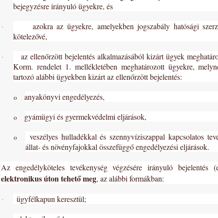
bejegyzésre irányuló ügyekre, és
azokra az ügyekre, amelyekben jogszabály hatósági szerz
·
kötelezővé,
az ellenőrzött bejelentés alkalmazásából kizárt ügyek meghatár
·
Korm. rendelet 1. mellékletében meghatározott ügyekre, melyn
tartozó alábbi ügyekben kizárt az ellenőrzött bejelentés:
anyakönyvi engedélyezés,
o
gyámügyi és gyermekvédelmi eljárások,
o
veszélyes hulladékkal és szennyvíziszappal kapcsolatos te
o
állat- és növényfajokkal összefüggő engedélyezési eljárások.
Az engedélyköteles tevékenység végzésére irányuló bejelentés (e
elektronikus úton tehető meg
, az alábbi formákban:
ügyfélkapun keresztül;
·