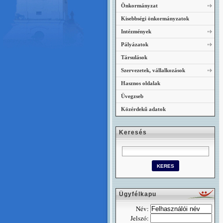
Önkormányzat
Kisebbségi önkormányzatok
Intézmények
Pályázatok
Társulások
Szervezetek, vállalkozások
Hasznos oldalak
Üvegzseb
Közérdekű adatok
Keresés
Ügyfélkapu
Név:
Jelszó: