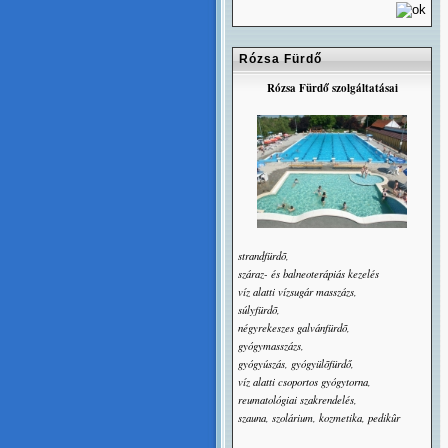
Rózsa Fürdő
Rózsa Fürdő szolgáltatásai
strandfürdõ,
száraz- és balneoterápiás kezelés
víz alatti vízsugár masszázs,
súlyfürdõ,
négyrekeszes galvánfürdõ,
gyógymasszázs,
gyógyúszás, gyógyülõfürdő,
víz alatti csoportos gyógytorna,
reumatológiai szakrendelés,
szauna, szolárium, kozmetika, pedikûr