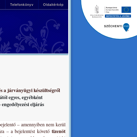
!
Telefonkönyv
Oldaltérkép
s a járványügyi készültségről
ától egyes, egyébként
 engedélyezési eljárás
 bejelentő – amennyiben nem kerül
tizenöt
sára – a bejelentést követő