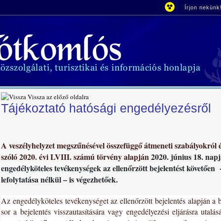
Írjon nekünk
Vissza az előző oldalra
Tájékoztató hatósági engedélyezésről
A veszélyhelyzet megszűnésével összefüggő átmeneti szabályokról é
szóló 2020. évi LVIII. számú törvény alapján
2020. június 18. napj
engedélyköteles tevékenységek az ellenőrzött bejelentést követően -
lefolytatása nélkül – is végezhetőek.
Az engedélyköteles tevékenységet az ellenőrzött bejelentés alapján a
sor a bejelentés visszautasítására vagy engedélyezési eljárásra utalá