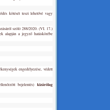
ődés kötését teszi lehetővé vagy
ozásáról szóló 288/2020. (VI. 17.)
ek alapján a jegyző hatáskörébe
vékenységek engedélyezése, védett
kizárólag
llenőrzött bejelentés)