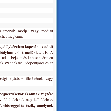
valamelyik módját vagy módjait
lehet megtenni.
ngedélykérelem kapcsán az adott
ályban előírt mellékleteit is.
A
t ad a bejelentés kapcsán érintett
nak szándékáról, időpontjáról és az
sági eljárások illetékének vagy
g megkezdésekor és annak végzése
 feltételeknek meg kell felelnie.
elelősséggel tartozik, amelynek