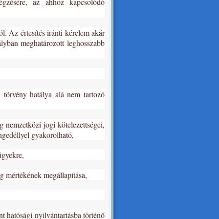
égzésére, az ahhoz kapcsolódó
ól. Az értesítés iránti kérelem akár
bályban meghatározott leghosszabb
. törvény hatálya alá nem tartozó
 nemzetközi jogi kötelezettségei,
ngedéllyel gyakorolható,
ügyekre,
ág mértékének megállapítása,
t hatósági nyilvántartásba történő