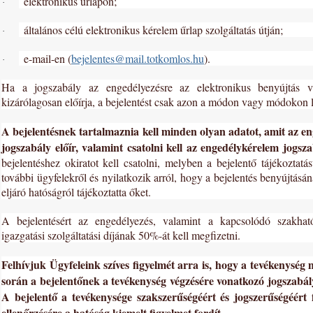
elektronikus űrlapon;
·
általános célú elektronikus kérelem űrlap szolgáltatás útján;
·
e-mail-en (
bejelentes@mail.totkomlos.hu
)
.
·
Ha a jogszabály az engedélyezésre az elektronikus benyújtás 
kizárólagosan előírja, a bejelentést csak azon a módon vagy módokon 
A bejelentésnek tartalmaznia kell minden olyan adatot, amit az e
jogszabály előír, valamint csatolni kell az engedélykérelem jogszab
bejelentéshez okiratot kell csatolni, melyben a bejelentő tájékoztatás
további ügyfelekről és nyilatkozik arról, hogy a bejelentés benyújtásá
eljáró hatóságról tájékoztatta őket.
A bejelentésért az engedélyezés, valamint a kapcsolódó szakható
igazgatási szolgáltatási díjának 50%-át kell megfizetni.
Felhívjuk Ügyfeleink szíves figyelmét arra is, hogy a tevékenysé
során a bejelentőnek a tevékenység végzésére vonatkozó jogszabályi
A bejelentő a tevékenysége szakszerűségéért és jogszerűségéért f
ellenőrzésére a hatóság kiemelt figyelmet fordít.