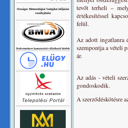
tevőt terheli – mel
Országos Meteorológiai Szolgálat időjárási
veszélyjelzése
értékesítéssel kapcs
felül.
Az adott ingatlanra é
szempontja a vételi p
Kedvezményes kamatozású vállalkozói hitelek
ár.
Az adás - vételi sze
gondoskodik.
A szerződéskötésre az