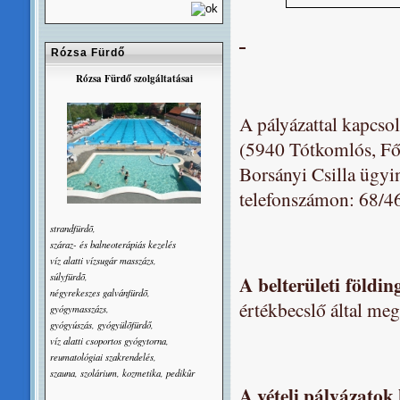
Rózsa Fürdő
Rózsa Fürdő szolgáltatásai
A pályázattal kapcso
(5940 Tótkomlós, Fő 
Borsányi Csilla ügyi
telefonszámon: 68/4
strandfürdõ,
száraz- és balneoterápiás kezelés
víz alatti vízsugár masszázs,
súlyfürdõ,
A belterületi föl
négyrekeszes galvánfürdõ,
értékbecslő által meg
gyógymasszázs,
gyógyúszás, gyógyülõfürdő,
víz alatti csoportos gyógytorna,
reumatológiai szakrendelés,
szauna, szolárium, kozmetika, pedikûr
A vételi pályázatok