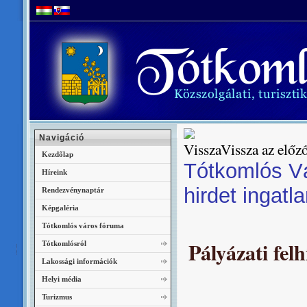
Navigáció
Vissza az előző
Kezdőlap
Tótkomlós V
Híreink
hirdet ingatl
Rendezvénynaptár
Képgaléria
Tótkomlós város fóruma
Pályázati felh
Tótkomlósról
Lakossági információk
Helyi média
Turizmus