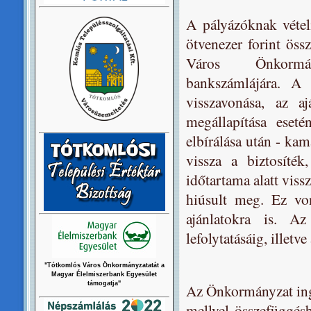
A pályázóknak vételi
ötvenezer forint öss
Város Önkormá
bankszámlájára. A m
visszavonása, az a
megállapítása eseté
elbírálása után - kam
vissza a biztosíték
időtartama alatt viss
hiúsult meg. Ez von
ajánlatokra is. Az
lefolytatásáig, illetv
"Tótkomlós Város Önkormányzatatát a
Magyar Élelmiszerbank Egyesület
támogatja"
Az Önkormányzat ingat
mellyel összefüggésbe