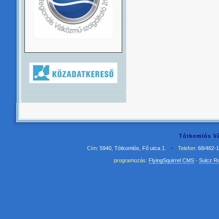
Tótkomlós Vá
Cím:
5940, Tótkomlós, Fő utca 1.
•
Telefon:
68/462-
programozás:
FlyingSquirrel CMS
-
Sulcz R