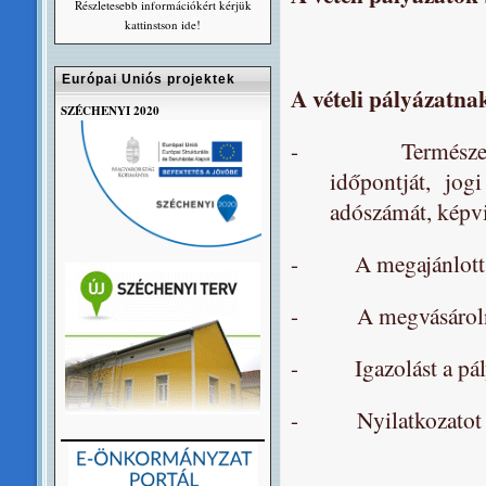
Részletesebb információkért kérjük
kattinstson ide!
Európai Uniós projektek
A vételi pályázatna
SZÉCHENYI 2020
- Természetes sze
időpontját, jog
adószámát, képvi
- A megajánlott vé
- A megvásárolni kí
- Igazolást a pályáz
- Nyilatkozatot a pá