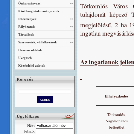
Önkormányzat
Tótkomlós Város Ö
Kisebbségi önkormányzatok
tulajdonát képező T
Intézmények
megjelölésű, 2 ha 
Pályázatok
ingatlan megvásárlásá
Társulások
Szervezetek, vállalkozások
Hasznos oldalak
Üvegzseb
Az ingatlanok jellem
Közérdekű adatok
Keresés
Elhelyezkedés
Tótkomlós,
Ügyfélkapu
Nagykopáncs
Név:
belterület
Jelszó: